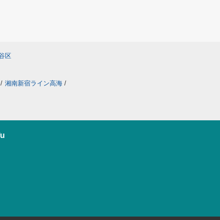
谷区
/
湘南新宿ライン高海
/
u