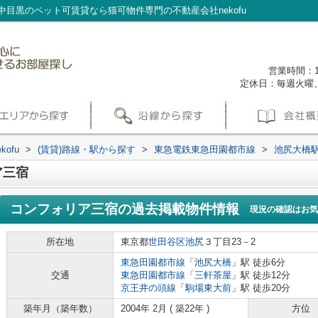
目黒のペット可賃貸なら猫可物件専門の不動産会社nekofu
営業時間：1
定休日：毎週火曜
ofu
>
(賃貸)路線・駅から探す
>
東急電鉄東急田園都市線
>
池尻大橋
ア三宿
コンフォリア三宿
の過去掲載物件情報
現況の確認はお気
所在地
東京都
世田谷区
池尻
３丁目23－2
東急田園都市線
「
池尻大橋
」駅 徒歩6分
交通
東急田園都市線
「
三軒茶屋
」駅 徒歩12分
京王井の頭線
「
駒場東大前
」駅 徒歩20分
築年月（築年数）
2004年 2月 ( 築22年 )
方位