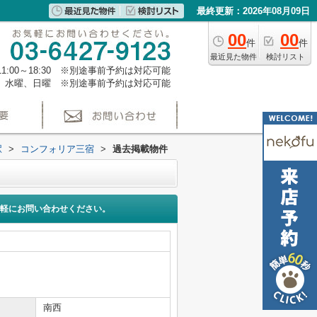
最終更新：2026年08月09日
00
00
件
件
最近見た物件
検討リスト
1:00～18:30 ※別途事前予約は対応可能
、水曜、日曜 ※別途事前予約は対応可能
駅
>
コンフォリア三宿
>
過去掲載物件
軽にお問い合わせください。
南西