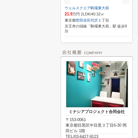
ウェルスクエア駒場東大前
21.9
万円 2LDK/40.32㎡
東京都
世田谷区
代沢
１丁目
京王井の頭線「駒場東大前」駅 徒歩9
分
ミナシアプロジェクト合同会社
〒153-0061
東京都目黒区中目黒３丁目6-30 岡
田ビル 1階
TEL/03-6427-9123