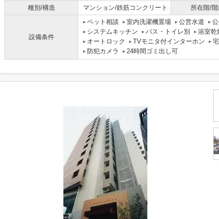
種別/構造
マンション/鉄筋コンクリート
所在階/階
ペット相談
室内洗濯機置場
公営水道
公
システムキッチン
バス・トイレ別
浴室乾
設備条件
オートロック
TVモニタ付インターホン
宅
防犯カメラ
24時間ゴミ出し可