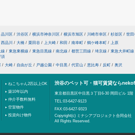
品川区
/
渋谷区
/
横浜市神奈川区
/
横浜市旭区
/
川崎市幸区
/
杉並区
/
世田
西品川
/
大橋
/
栗田谷
/
上大崎
/
和田
/
南幸町
/
鶴ケ峰本町
/
上原
上線
/
東急東横線
/
東急目黒線
/
南北線
/
都営三田線
/
埼京線
/
東急大井町線
宇須
塚
/
大崎
/
自由が丘
/
戸越公園
/
中目黒
/
代官山
/
恵比寿
/
反町
/
奥沢
渋谷のペット可・猫可賃貸ならnekof
ねこちゃん2匹以上OK
築10年以内
東京都目黒区中目黒３丁目6-30 岡田ビル 1階
仲介手数料無料
TEL:03-6427-9123
空室物件
FAX:03-6427-9323
投資向け物件
Copyright(c) ミナシアプロジェクト合同会社
All Rights Reserved.