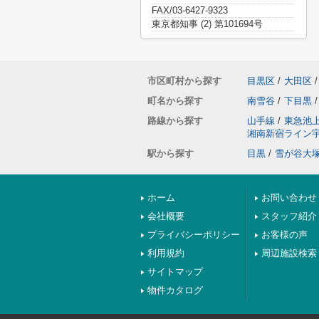
FAX/03-6427-9323
東京都知事 (2) 第101694号
市区町村から探す
目黒区
/
大田区
/
町名から探す
南雪谷
/
下目黒
/
路線から探す
山手線
/
東急池
湘南新宿ライン
駅から探す
目黒
/
雪が谷大
ホーム
お問い合わせ
会社概要
スタッフ紹介
プライバシーポリシー
お客様の声
利用規約
周辺施設検索
サイトマップ
物件カタログ