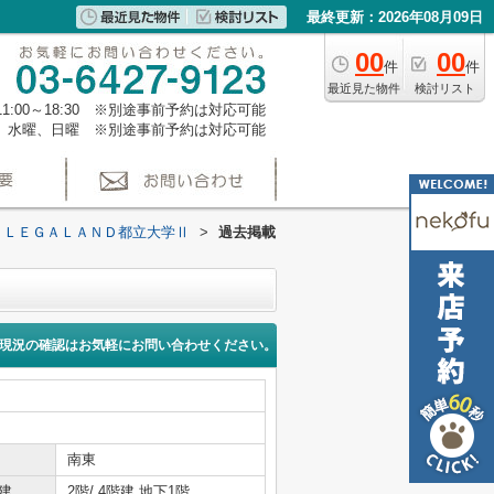
最終更新：2026年08月09日
00
00
件
件
最近見た物件
検討リスト
1:00～18:30 ※別途事前予約は対応可能
、水曜、日曜 ※別途事前予約は対応可能
ＬＥＧＡＬＡＮＤ都立大学Ⅱ
>
過去掲載
現況の確認はお気軽にお問い合わせください。
南東
建
2階/ 4階建 地下1階