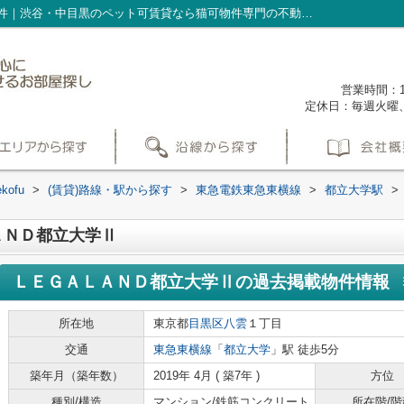
ＬＥＧＡＬＡＮＤ都立大学Ⅱの過去掲載物件｜渋谷・中目黒のペット可賃貸なら猫可物件専門の不動産会社nekofu
営業時間：1
定休日：毎週火曜
ofu
>
(賃貸)路線・駅から探す
>
東急電鉄東急東横線
>
都立大学駅
>
ＡＮＤ都立大学Ⅱ
ＬＥＧＡＬＡＮＤ都立大学Ⅱ
の過去掲載物件情報
所在地
東京都
目黒区
八雲
１丁目
交通
東急東横線
「
都立大学
」駅 徒歩5分
築年月（築年数）
2019年 4月 ( 築7年 )
方位
種別/構造
マンション/鉄筋コンクリート
所在階/階