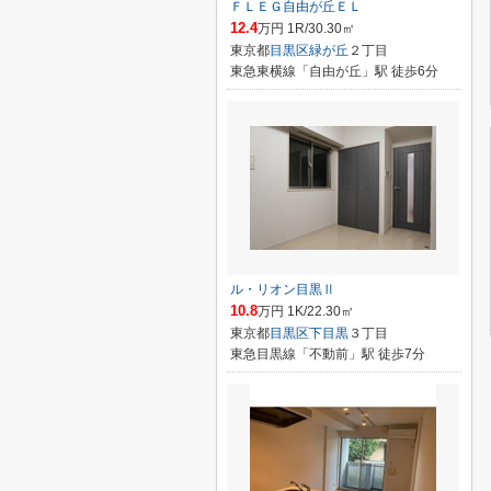
ＦＬＥＧ自由が丘ＥＬ
12.4
万円 1R/30.30㎡
東京都
目黒区
緑が丘
２丁目
東急東横線「自由が丘」駅 徒歩6分
ル・リオン目黒Ⅱ
10.8
万円 1K/22.30㎡
東京都
目黒区
下目黒
３丁目
東急目黒線「不動前」駅 徒歩7分