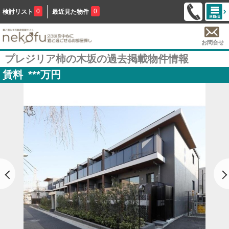
0
0
検討リスト
最近見た物件
お問合せ
プレジリア柿の木坂の過去掲載物件情報
賃料
***
万円