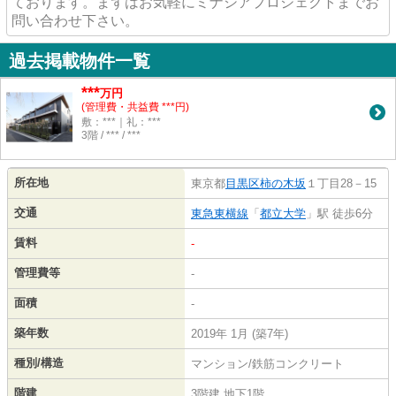
ております。まずはお気軽にミナシアプロジェクトまでお
問い合わせ下さい。
過去掲載物件一覧
***
万円
(管理費・共益費 ***円)
敷：***｜礼：***
3階 / *** / ***
所在地
東京都
目黒区
柿の木坂
１丁目28－15
交通
東急東横線
「
都立大学
」駅 徒歩6分
賃料
-
管理費等
-
面積
-
築年数
2019年 1月 (築7年)
種別/構造
マンション/鉄筋コンクリート
階建
3階建 地下1階