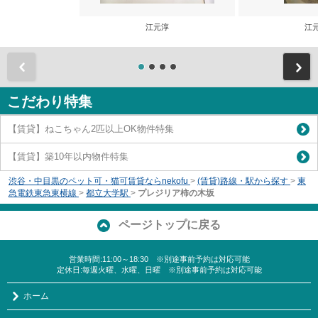
江元淳
江
前
こだわり特集
【賃貸】ねこちゃん2匹以上OK物件特集
【賃貸】築10年以内物件特集
渋谷・中目黒のペット可・猫可賃貸ならnekofu
>
(賃貸)路線・駅から探す
>
東
急電鉄東急東横線
>
都立大学駅
>
プレジリア柿の木坂
ページトップに戻る
営業時間:11:00～18:30 ※別途事前予約は対応可能
定休日:毎週火曜、水曜、日曜 ※別途事前予約は対応可能
ホーム