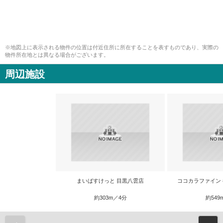
※地図上に表示される物件の位置は付近住所に所在することを表すものであり、実際の
物件所在地とは異なる場合がございます。
周辺施設
まいばすけっと 目黒八雲店
ココカラファイン
約303m／4分
約549