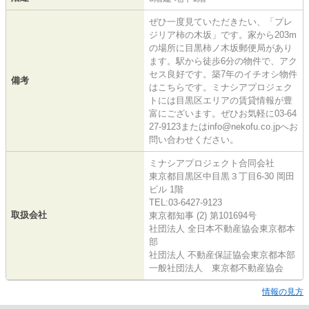
ぜひ一度見ていただきたい、「プレ
ジリア柿の木坂」です。家から203m
の場所に目黒柿ノ木坂郵便局があり
ます。駅から徒歩6分の物件で、アク
セス良好です。築7年のイチオシ物件
備考
はこちらです。ミナシアプロジェク
トには目黒区エリアの賃貸情報が豊
富にございます。ぜひお気軽に03-64
27-9123またはinfo@nekofu.co.jpへお
問い合わせください。
ミナシアプロジェクト合同会社
東京都目黒区中目黒３丁目6-30 岡田
ビル 1階
TEL:03-6427-9123
取扱会社
東京都知事 (2) 第101694号
社団法人 全日本不動産協会東京都本
部
社団法人 不動産保証協会東京都本部
一般社団法人 東京都不動産協会
情報の見方