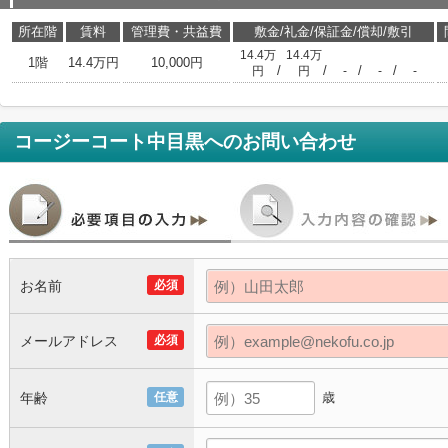
所在階
賃料
管理費・共益費
敷金/礼金/保証金/償却/敷引
14.4万
14.4万
1階
14.4万円
10,000円
/
/
/
/
円
円
-
-
-
コージーコート中目黒
へのお問い合わせ
お名前
必須
メールアドレス
必須
年齢
任意
歳