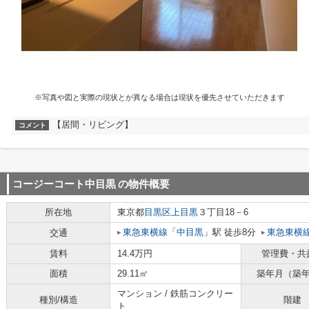
※写真や図と実際の現状とが異なる場合は現状を優先させていただきます
【居間・リビング】
コメント
コージーコート中目黒
の物件概要
所在地
東京都
目黒区
上目黒
３丁目18－6
東急東横線
「
中目黒
」駅 徒歩8分
東急東横
交通
賃料
14.4万円
管理費・共
面積
29.11㎡
築年月（築
マンション / 鉄筋コンクリー
種別/構造
階建
ト