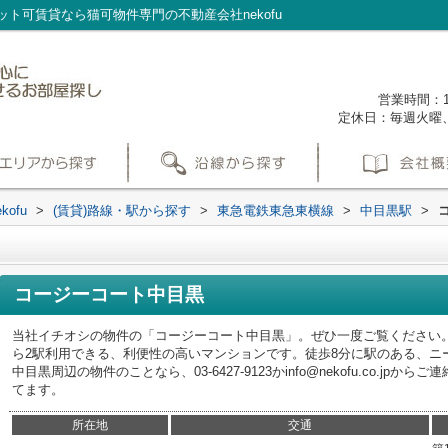
ト可賃貸なら猫可物件専門の不動産会社nekofu
営業時間：1
定休日：毎週火曜
ofu
>
(賃貸)路線・駅から探す
>
東急電鉄東急東横線
>
中目黒駅
>
コージーコート中目黒
当社イチオシの物件の「コージーコート中目黒」。ぜひ一度ご覧ください
ら2駅利用できる、利便性の高いマンションです。徒歩8分に駅のある、ニ
中目黒周辺の物件のことなら、03-6427-9123かinfo@nekofu.co.j
てます。
所在地
交通