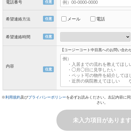
電話番号
任意
メール
電話
希望連絡方法
任意
希望連絡時間
任意
【コージーコート中目黒へのお問い合わ
内容
任意
※
利用規約
及び
プライバシーポリシー
を必ずお読みください。左記内容に同
さい。
未入力項目がありま