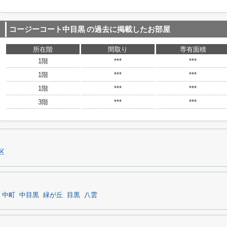
コージーコート中目黒
の過去に掲載したお部屋
所在階
間取り
専有面積
1階
***
***
1階
***
***
1階
***
***
3階
***
***
区
中町
中目黒
緑が丘
目黒
八雲