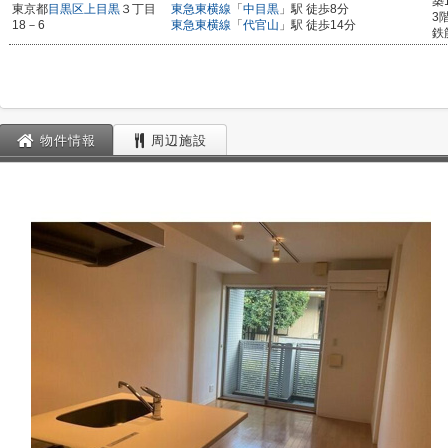
築
東京都
目黒区
上目黒
３丁目
東急東横線
「
中目黒
」駅 徒歩8分
3
18－6
東急東横線
「
代官山
」駅 徒歩14分
鉄
物件情報
周辺施設