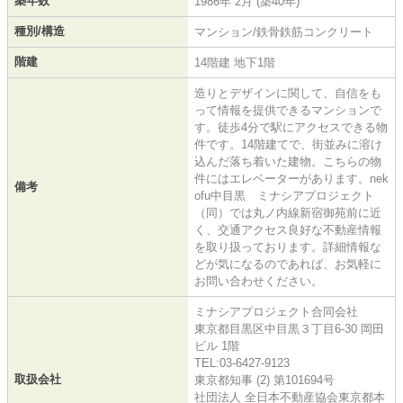
築年数
1986年 2月 (築40年)
種別/構造
マンション/鉄骨鉄筋コンクリート
階建
14階建 地下1階
造りとデザインに関して、自信をも
って情報を提供できるマンションで
す。徒歩4分で駅にアクセスできる物
件です。14階建てで、街並みに溶け
込んだ落ち着いた建物。こちらの物
件にはエレベーターがあります。nek
備考
ofu中目黒 ミナシアプロジェクト
（同）では丸ノ内線新宿御苑前に近
く、交通アクセス良好な不動産情報
を取り扱っております。詳細情報な
どが気になるのであれば、お気軽に
お問い合わせください。
ミナシアプロジェクト合同会社
東京都目黒区中目黒３丁目6-30 岡田
ビル 1階
TEL:03-6427-9123
取扱会社
東京都知事 (2) 第101694号
社団法人 全日本不動産協会東京都本