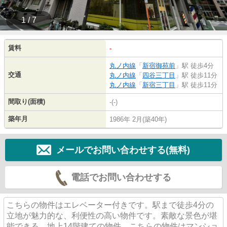
1 / 7
賃料
-
丸ノ内線
「
新宿御苑前
」駅 徒歩4分
交通
丸ノ内線
「
四谷三丁目
」駅 徒歩11分
丸ノ内線
「
新宿三丁目
」駅 徒歩11分
間取り(面積)
-(-)
築年月
1986年 2月(築40年)
メールでお問い合わせする(無料)
電話でお問い合わせする
こちらの物件はエレベーター付きです。駅まで徒歩4分の
立地が魅力的な、利便性の高い物件です。素敵な景色が堪
能できる、地上14階建ての物件。こちらの物件はマンショ