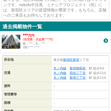
ンです。nekofu中目黒 ミナシアプロジェクト（同）に
は、新宿区エリアの賃貸情報が豊富です。もちろん、店舗
へのご来店もお待ちしております。
過去掲載物件一覧
***
万円
(管理費・共益費 ***円)
敷：***｜礼：***
3階 / *** / ***
所在地
東京都
新宿区
新宿
１丁目
丸ノ内線
「
新宿御苑前
」駅 徒歩4分
交通
丸ノ内線
「
四谷三丁目
」駅 徒歩11分
丸ノ内線
「
新宿三丁目
」駅 徒歩11分
賃料
-
管理費等
-
面積
-