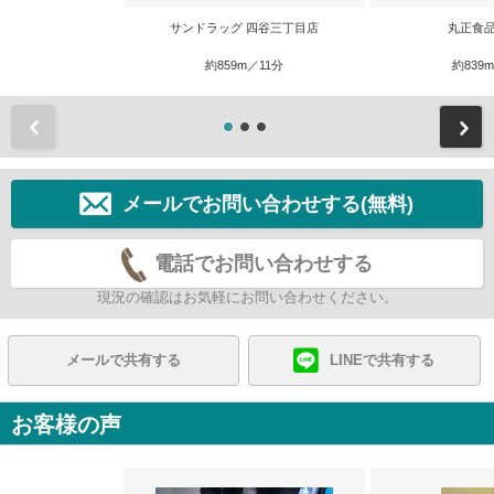
サンドラッグ 四谷三丁目店
丸正食品
約859m／11分
約839
前
メールでお問い合わせする(無料)
電話でお問い合わせする
現況の確認はお気軽にお問い合わせください。
メールで共有する
LINEで共有する
お客様の声