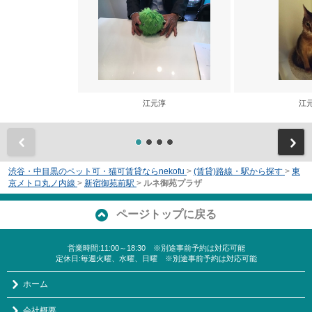
江元淳
江
前
渋谷・中目黒のペット可・猫可賃貸ならnekofu
>
(賃貸)路線・駅から探す
>
東
京メトロ丸ノ内線
>
新宿御苑前駅
>
ルネ御苑プラザ
ページトップに戻る
営業時間:11:00～18:30 ※別途事前予約は対応可能
定休日:毎週火曜、水曜、日曜 ※別途事前予約は対応可能
ホーム
会社概要