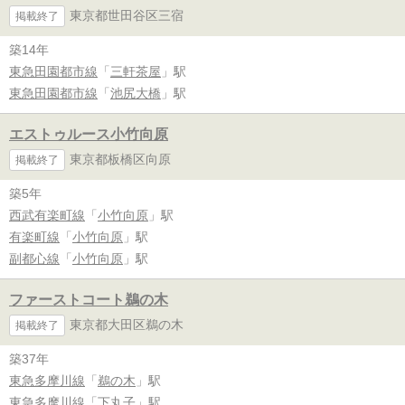
東京都世田谷区三宿
掲載終了
築14年
東急田園都市線
「
三軒茶屋
」駅
東急田園都市線
「
池尻大橋
」駅
エストゥルース小竹向原
東京都板橋区向原
掲載終了
築5年
西武有楽町線
「
小竹向原
」駅
有楽町線
「
小竹向原
」駅
副都心線
「
小竹向原
」駅
ファーストコート鵜の木
東京都大田区鵜の木
掲載終了
築37年
東急多摩川線
「
鵜の木
」駅
東急多摩川線
「
下丸子
」駅