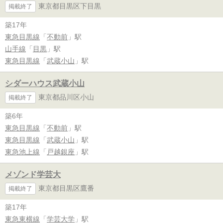
東京都目黒区下目黒
掲載終了
築17年
東急目黒線
「
不動前
」駅
山手線
「
目黒
」駅
東急目黒線
「
武蔵小山
」駅
シダーハウス武蔵小山
東京都品川区小山
掲載終了
築6年
東急目黒線
「
不動前
」駅
東急目黒線
「
武蔵小山
」駅
東急池上線
「
戸越銀座
」駅
メゾンド学芸大
東京都目黒区鷹番
掲載終了
築17年
東急東横線
「
学芸大学
」駅