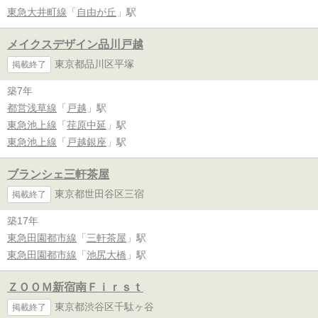
東急大井町線
「
自由が丘
」駅
メイクスデザイン品川戸越
東京都品川区平塚
掲載終了
築7年
都営浅草線
「
戸越
」駅
東急池上線
「
荏原中延
」駅
東急池上線
「
戸越銀座
」駅
ブランシェ三軒茶屋
東京都世田谷区三宿
掲載終了
築17年
東急田園都市線
「
三軒茶屋
」駅
東急田園都市線
「
池尻大橋
」駅
ＺＯＯＭ新宿南Ｆｉｒｓｔ
東京都渋谷区千駄ヶ谷
掲載終了