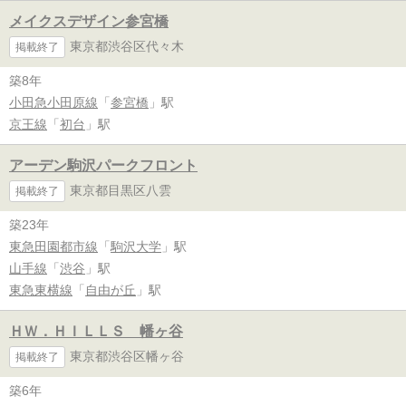
メイクスデザイン参宮橋
東京都渋谷区代々木
掲載終了
築8年
小田急小田原線
「
参宮橋
」駅
京王線
「
初台
」駅
アーデン駒沢パークフロント
東京都目黒区八雲
掲載終了
築23年
東急田園都市線
「
駒沢大学
」駅
山手線
「
渋谷
」駅
東急東横線
「
自由が丘
」駅
ＨＷ．ＨＩＬＬＳ 幡ヶ谷
東京都渋谷区幡ヶ谷
掲載終了
築6年