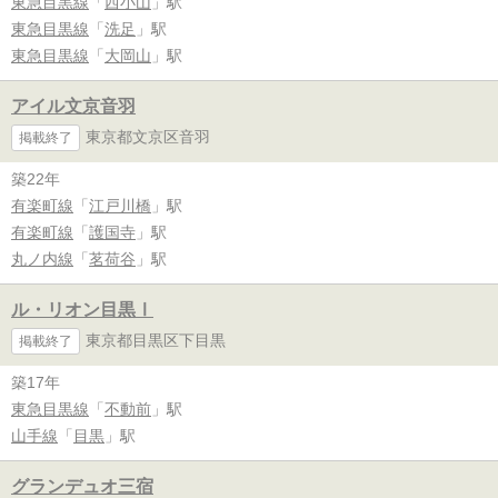
東急目黒線
「
西小山
」駅
東急目黒線
「
洗足
」駅
東急目黒線
「
大岡山
」駅
アイル文京音羽
東京都文京区音羽
掲載終了
築22年
有楽町線
「
江戸川橋
」駅
有楽町線
「
護国寺
」駅
丸ノ内線
「
茗荷谷
」駅
ル・リオン目黒Ⅰ
東京都目黒区下目黒
掲載終了
築17年
東急目黒線
「
不動前
」駅
山手線
「
目黒
」駅
グランデュオ三宿