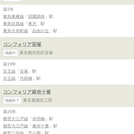
築2年
東急東横線
「
田園調布
」駅
東急目黒線
「
奥沢
」駅
東急大井町線
「
自由が丘
」駅
コンフォリア笹塚
東京都渋谷区笹塚
掲載中
築19年
京王線
「
笹塚
」駅
京王線
「
代田橋
」駅
コンフォリア麻布十番
東京都港区三田
掲載終了
築20年
都営大江戸線
「
赤羽橋
」駅
都営大江戸線
「
麻布十番
」駅
都営三田線
「
芝公園
」駅