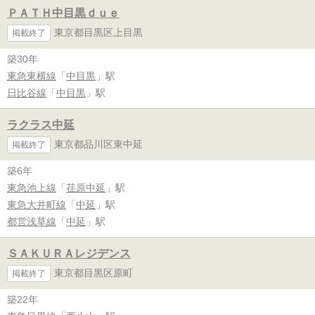
ＰＡＴＨ中目黒ｄｕｅ
東京都目黒区上目黒
掲載終了
築30年
東急東横線
「
中目黒
」駅
日比谷線
「
中目黒
」駅
ラクラス中延
東京都品川区東中延
掲載終了
築6年
東急池上線
「
荏原中延
」駅
東急大井町線
「
中延
」駅
都営浅草線
「
中延
」駅
ＳＡＫＵＲＡレジデンス
東京都目黒区原町
掲載終了
築22年