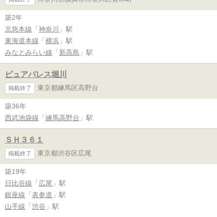
築2年
京急本線
「
神奈川
」駅
東海道本線
「
横浜
」駅
みなとみらい線
「
新高島
」駅
ピュアパレス堀川
東京都練馬区高野台
掲載終了
築36年
西武池袋線
「
練馬高野台
」駅
ＳＨ３６１
東京都渋谷区広尾
掲載終了
築19年
日比谷線
「
広尾
」駅
銀座線
「
表参道
」駅
山手線
「
渋谷
」駅