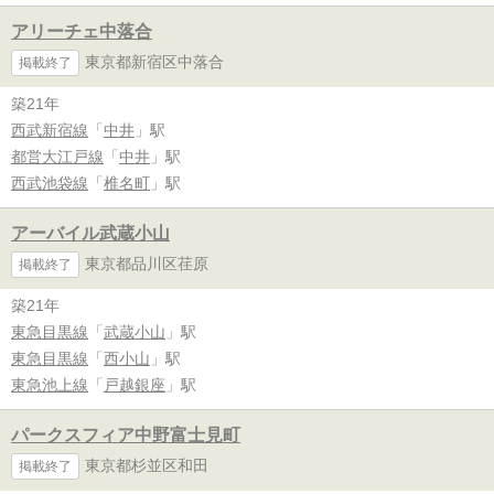
アリーチェ中落合
東京都新宿区中落合
掲載終了
築21年
西武新宿線
「
中井
」駅
都営大江戸線
「
中井
」駅
西武池袋線
「
椎名町
」駅
アーバイル武蔵小山
東京都品川区荏原
掲載終了
築21年
東急目黒線
「
武蔵小山
」駅
東急目黒線
「
西小山
」駅
東急池上線
「
戸越銀座
」駅
パークスフィア中野富士見町
東京都杉並区和田
掲載終了