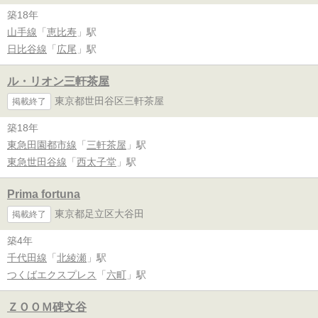
築18年
山手線
「
恵比寿
」駅
日比谷線
「
広尾
」駅
ル・リオン三軒茶屋
東京都世田谷区三軒茶屋
掲載終了
築18年
東急田園都市線
「
三軒茶屋
」駅
東急世田谷線
「
西太子堂
」駅
Prima fortuna
東京都足立区大谷田
掲載終了
築4年
千代田線
「
北綾瀬
」駅
つくばエクスプレス
「
六町
」駅
ＺＯＯＭ碑文谷