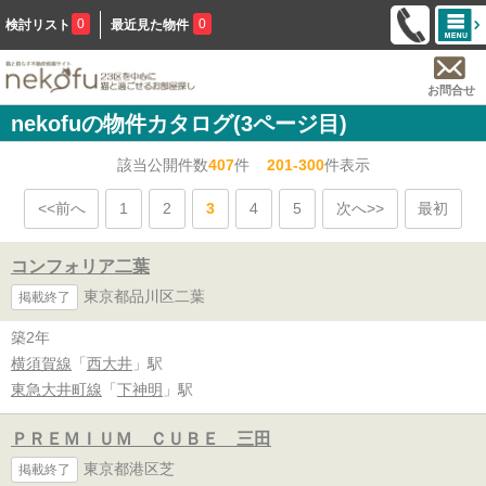
0
0
検討リスト
最近見た物件
お問合せ
nekofuの物件カタログ(3ページ目)
該当公開件数
407
件
201-300
件表示
<<前へ
1
2
3
4
5
次へ>>
最初
コンフォリア二葉
東京都品川区二葉
掲載終了
築2年
横須賀線
「
西大井
」駅
東急大井町線
「
下神明
」駅
ＰＲＥＭＩＵＭ ＣＵＢＥ 三田
東京都港区芝
掲載終了