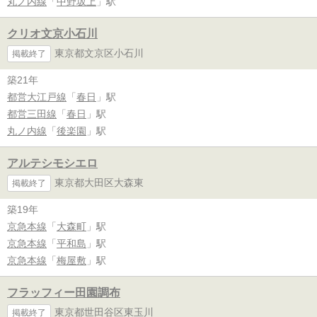
丸ノ内線
「
中野坂上
」駅
クリオ文京小石川
東京都文京区小石川
掲載終了
築21年
都営大江戸線
「
春日
」駅
都営三田線
「
春日
」駅
丸ノ内線
「
後楽園
」駅
アルテシモシエロ
東京都大田区大森東
掲載終了
築19年
京急本線
「
大森町
」駅
京急本線
「
平和島
」駅
京急本線
「
梅屋敷
」駅
フラッフィー田園調布
東京都世田谷区東玉川
掲載終了