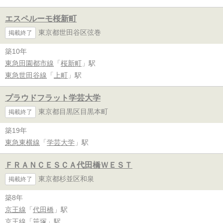
エスペルーモ桜新町
東京都世田谷区弦巻
掲載終了
築10年
東急田園都市線
「
桜新町
」駅
東急世田谷線
「
上町
」駅
プラウドフラット学芸大学
東京都目黒区目黒本町
掲載終了
築19年
東急東横線
「
学芸大学
」駅
ＦＲＡＮＣＥＳＣＡ代田橋ＷＥＳＴ
東京都杉並区和泉
掲載終了
築8年
京王線
「
代田橋
」駅
京王線
「
笹塚
」駅