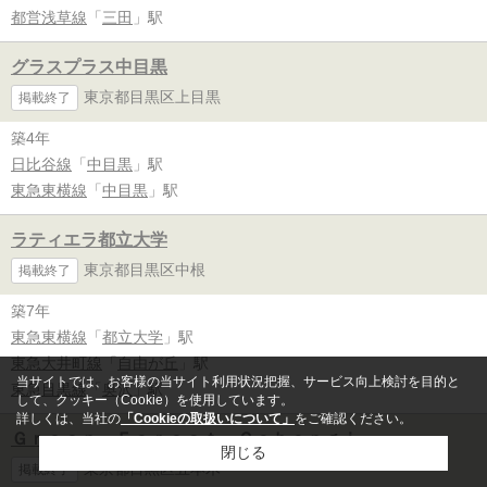
都営浅草線
「
三田
」駅
グラスプラス中目黒
東京都目黒区上目黒
掲載終了
築4年
日比谷線
「
中目黒
」駅
東急東横線
「
中目黒
」駅
ラティエラ都立大学
東京都目黒区中根
掲載終了
築7年
東急東横線
「
都立大学
」駅
東急大井町線
「
自由が丘
」駅
当サイトでは、お客様の当サイト利用状況把握、サービス向上検討を目的と
東急目黒線
「
奥沢
」駅
して、クッキー（Cookie）を使用しています。
詳しくは、当社の
「Cookieの取扱いについて」
をご確認ください。
Ｇｒｅｅｎ Ｆｏｒｅｓｔ Ｇｏｈｏｎｇｉ
閉じる
東京都目黒区五本木
掲載終了