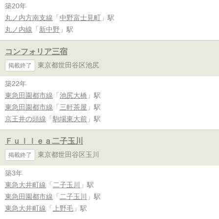
築20年
丸ノ内方南支線
「
中野富士見町
」駅
丸ノ内線
「
新中野
」駅
コンフォリア三宿
東京都世田谷区池尻
掲載終了
築22年
東急田園都市線
「
池尻大橋
」駅
東急田園都市線
「
三軒茶屋
」駅
京王井の頭線
「
駒場東大前
」駅
Ｆｕｌｌｅａ二子玉川
東京都世田谷区玉川
掲載終了
築3年
東急大井町線
「
二子玉川
」駅
東急田園都市線
「
二子玉川
」駅
東急大井町線
「
上野毛
」駅