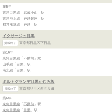
築5年
東急目黒線
「
武蔵小山
」駅
東急池上線
「
戸越銀座
」駅
都営浅草線
「
戸越
」駅
イクサージュ目黒
東京都目黒区下目黒
掲載終了
築16年
東急目黒線
「
不動前
」駅
山手線
「
目黒
」駅
南北線
「
目黒
」駅
ポルトグランデ目黒かむろ坂
東京都品川区西五反田
掲載終了
築6年
東急目黒線
「
不動前
」駅
東急目黒線
「
目黒
」駅