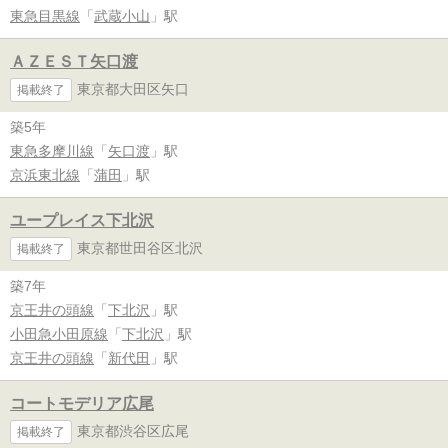
東急目黒線
「
武蔵小山
」駅
ＡＺＥＳＴ矢口渡
東京都大田区矢口
掲載終了
築5年
東急多摩川線
「
矢口渡
」駅
京浜東北線
「
蒲田
」駅
ユープレイス下北沢
東京都世田谷区北沢
掲載終了
築7年
京王井の頭線
「
下北沢
」駅
小田急小田原線
「
下北沢
」駅
京王井の頭線
「
新代田
」駅
コートモデリア広尾
東京都渋谷区広尾
掲載終了