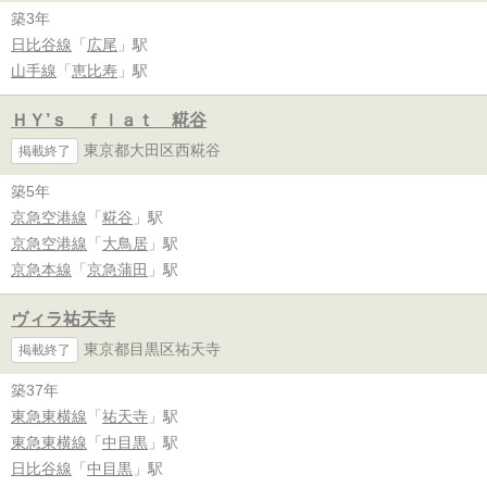
築3年
日比谷線
「
広尾
」駅
山手線
「
恵比寿
」駅
ＨＹ’ｓ ｆｌａｔ 糀谷
東京都大田区西糀谷
掲載終了
築5年
京急空港線
「
糀谷
」駅
京急空港線
「
大鳥居
」駅
京急本線
「
京急蒲田
」駅
ヴィラ祐天寺
東京都目黒区祐天寺
掲載終了
築37年
東急東横線
「
祐天寺
」駅
東急東横線
「
中目黒
」駅
日比谷線
「
中目黒
」駅