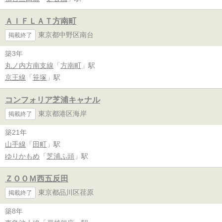
ＡＩＦＬＡＴ方南町
東京都中野区南台
掲載終了
築3年
丸ノ内方南支線
「
方南町
」駅
京王線
「
笹塚
」駅
コンフォリア芝浦キャナル
東京都港区海岸
掲載終了
築21年
山手線
「
田町
」駅
ゆりかもめ
「
芝浦ふ頭
」駅
ＺＯＯＭ西五反田
東京都品川区荏原
掲載終了
築8年