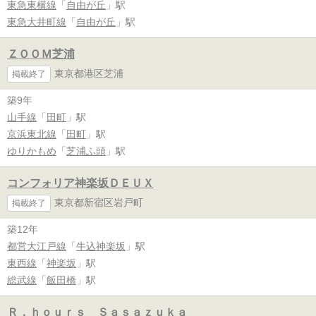
東急東横線
「
自由が丘
」駅
東急大井町線
「
自由が丘
」駅
ＺＯＯＭ芝浦
東京都港区芝浦
掲載終了
築9年
山手線
「
田町
」駅
京浜東北線
「
田町
」駅
ゆりかもめ
「
芝浦ふ頭
」駅
コンフォリア神楽坂ＤＥＵＸ
東京都新宿区岩戸町
掲載終了
築12年
都営大江戸線
「
牛込神楽坂
」駅
東西線
「
神楽坂
」駅
総武線
「
飯田橋
」駅
Ｒ．ｈｏｕｒｓ Ｓａｓａｚｕｋａ