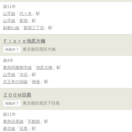
築11年
山手線
「
代々木
」駅
山手線
「
新宿
」駅
副都心線
「
新宿三丁目
」駅
Ｆｉｏｒｅ池尻大橋
東京都目黒区大橋
掲載終了
築4年
東急田園都市線
「
池尻大橋
」駅
山手線
「
渋谷
」駅
京王井の頭線
「
神泉
」駅
ＺＯＯＭ目黒
東京都目黒区下目黒
掲載終了
築11年
東急目黒線
「
不動前
」駅
南北線
「
目黒
」駅