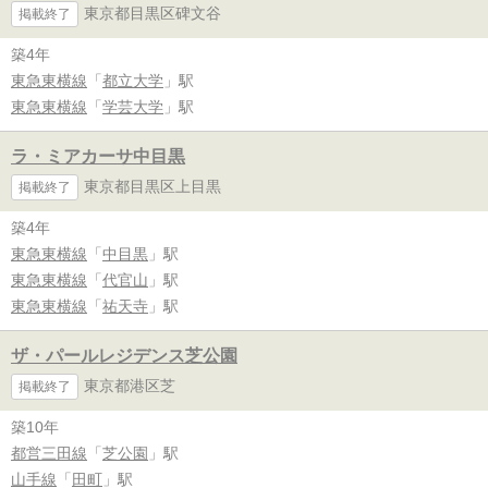
東京都目黒区碑文谷
掲載終了
築4年
東急東横線
「
都立大学
」駅
東急東横線
「
学芸大学
」駅
ラ・ミアカーサ中目黒
東京都目黒区上目黒
掲載終了
築4年
東急東横線
「
中目黒
」駅
東急東横線
「
代官山
」駅
東急東横線
「
祐天寺
」駅
ザ・パールレジデンス芝公園
東京都港区芝
掲載終了
築10年
都営三田線
「
芝公園
」駅
山手線
「
田町
」駅