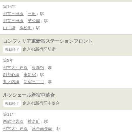
築16年
都営三田線
「
三田
」駅
都営三田線
「
芝公園
」駅
山手線
「
浜松町
」駅
コンフォリア東新宿ステーションフロント
東京都新宿区新宿
掲載終了
築9年
都営大江戸線
「
東新宿
」駅
副都心線
「
東新宿
」駅
丸ノ内線
「
新宿三丁目
」駅
ルクシェール新宿中落合
東京都新宿区中落合
掲載終了
築11年
西武池袋線
「
椎名町
」駅
都営大江戸線
「
落合南長崎
」駅