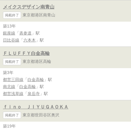
メイクスデザイン南青山
東京都港区南青山
掲載終了
築13年
銀座線
「
表参道
」駅
日比谷線
「
六本木
」駅
ＦＬＵＦＦＹ白金高輪
東京都港区高輪
掲載終了
築3年
都営三田線
「
白金高輪
」駅
南北線
「
白金高輪
」駅
都営浅草線
「
泉岳寺
」駅
ｆｉｎｏ ＪＩＹＵＧＡＯＫＡ
東京都世田谷区奥沢
掲載終了
築19年