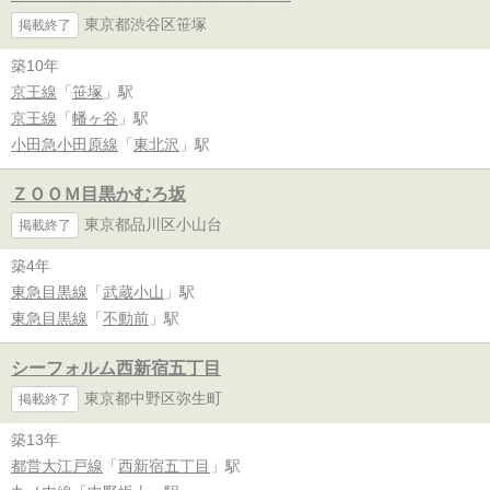
東京都渋谷区笹塚
掲載終了
築10年
京王線
「
笹塚
」駅
京王線
「
幡ヶ谷
」駅
小田急小田原線
「
東北沢
」駅
ＺＯＯＭ目黒かむろ坂
東京都品川区小山台
掲載終了
築4年
東急目黒線
「
武蔵小山
」駅
東急目黒線
「
不動前
」駅
シーフォルム西新宿五丁目
東京都中野区弥生町
掲載終了
築13年
都営大江戸線
「
西新宿五丁目
」駅