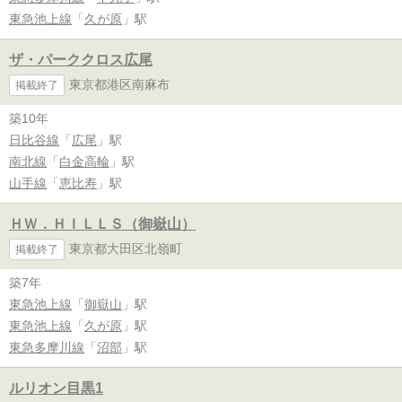
東急池上線
「
久が原
」駅
ザ・パーククロス広尾
東京都港区南麻布
掲載終了
築10年
日比谷線
「
広尾
」駅
南北線
「
白金高輪
」駅
山手線
「
恵比寿
」駅
ＨＷ．ＨＩＬＬＳ（御嶽山）
東京都大田区北嶺町
掲載終了
築7年
東急池上線
「
御嶽山
」駅
東急池上線
「
久が原
」駅
東急多摩川線
「
沼部
」駅
ルリオン目黒1