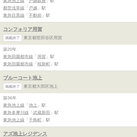
東急池上線
「
戸越銀座
」駅
都営浅草線
「
戸越
」駅
東急目黒線
「
不動前
」駅
コンフォリア用賀
東京都世田谷区用賀
掲載終了
築20年
東急田園都市線
「
用賀
」駅
東急田園都市線
「
桜新町
」駅
ブルーコート池上
東京都大田区池上
掲載終了
築36年
東急池上線
「
池上
」駅
東急多摩川線
「
武蔵新田
」駅
東急池上線
「
千鳥町
」駅
アズ池上レジデンス