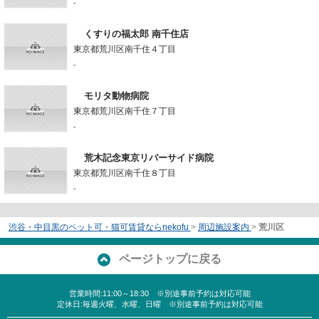
-
くすりの福太郎 南千住店
東京都荒川区南千住４丁目
-
モリタ動物病院
東京都荒川区南千住７丁目
-
荒木記念東京リバーサイド病院
東京都荒川区南千住８丁目
-
渋谷・中目黒のペット可・猫可賃貸ならnekofu
>
周辺施設案内
>
荒川区
ページトップに戻る
営業時間:11:00～18:30 ※別途事前予約は対応可能
定休日:毎週火曜、水曜、日曜 ※別途事前予約は対応可能