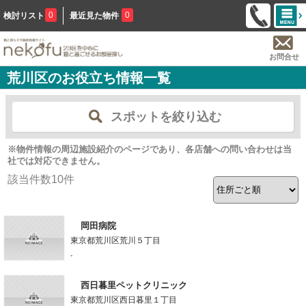
0
0
検討リスト
最近見た物件
お問合せ
荒川区のお役立ち情報一覧
スポットを絞り込む
※物件情報の周辺施設紹介のページであり、各店舗への問い合わせは当
社では対応できません。
該当件数
10
件
岡田病院
東京都荒川区荒川５丁目
-
西日暮里ペットクリニック
東京都荒川区西日暮里１丁目