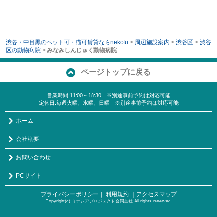
渋谷・中目黒のペット可・猫可賃貸ならnekofu
>
周辺施設案内
>
渋谷区
>
渋谷
区の動物病院
>
みなみしんじゅく動物病院
ページトップに戻る
営業時間:11:00～18:30 ※別途事前予約は対応可能
定休日:毎週火曜、水曜、日曜 ※別途事前予約は対応可能
ホーム
会社概要
お問い合わせ
PCサイト
プライバシーポリシー
利用規約
｜アクセスマップ
｜
Copyright(c) ミナシアプロジェクト合同会社 All rights reserved.