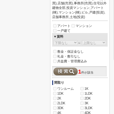
買),店舗(売買),事務所(売買),住宅以外
建物全部,投資マンション,アパート
(棟),マンション(棟),ビル,戸建(投資),
店舗事務所,土地(投資)
アパート
マンション
一戸建て
▼賃料
～
敷金・保証金なし
礼金・敷引なし
共益費・管理費込み
1
件が該当
間取り
ワンルーム
1K
1DK
1LDK
2K
2DK
2LDK
3K
3DK
3LDK
4K
4DK