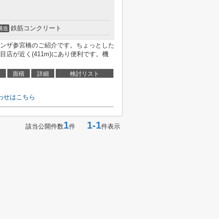
鉄筋コンクリート
構造
ンザ参宮橋のご紹介です。ちょっとした
店が近く(411m)にあり便利です。機
面積
詳細
検討リスト
わせはこちら
1
1-1
該当公開件数
件
件表示