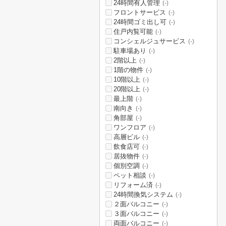
24時間有人管理
(-)
フロントサービス
(-)
24時間ゴミ出し可
(-)
住戸内覧可能
(-)
コンシェルジュサービス
(-)
駐車場あり
(-)
2階以上
(-)
1階の物件
(-)
10階以上
(-)
20階以上
(-)
最上階
(-)
南向き
(-)
角部屋
(-)
ワンフロア
(-)
高層ビル
(-)
飲食店可
(-)
居抜物件
(-)
個別空調
(-)
ペット相談
(-)
リフォーム済
(-)
24時間換気システム
(-)
２面バルコニー
(-)
３面バルコニー
(-)
両面バルコニー
(-)