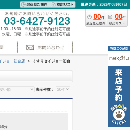
最終更新：2026年08月07日
00
00
件
件
最近見た物件
検討リスト
1:00～18:30 ※別途事前予約は対応可能
、水曜、日曜 ※別途事前予約は対応可能
イジョー初台店
>
くすりセイジョー初台
表示件数：
歩6分