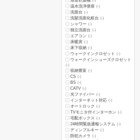
浴室乾燥機
(-)
温水洗浄便座
(-)
洗面台
(-)
洗髪洗面化粧台
(-)
シャワー
(-)
独立洗面台
(-)
エアコン
(-)
床暖房
(-)
床下収納
(-)
ウォークインクロゼット
(-)
ウォークインシューズクロゼット
(-)
収納豊富
(-)
CS
(-)
BS
(-)
CATV
(-)
光ファイバー
(-)
インターネット対応
(-)
オートロック
(-)
TVモニタ付インターホン
(-)
宅配ボックス
(-)
24時間緊急通報システム
(-)
ディンプルキー
(-)
防犯カメラ
(-)