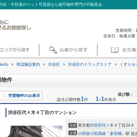
くすりセイジョー初台店周辺の物件一覧｜渋谷・中目黒のペット可賃貸なら猫可物件専門の不動産会社nekofu
営業時間：1
定休日：毎週火曜
ofu
>
周辺施設案内
>
渋谷区
>
渋谷区のドラッグストア
>
くすりセ
辺物件
並び順：
空室物件のみ表示
1
1-1
該当公開件数
件
件表示
渋谷区代々木４丁目のマンション
東京都
渋谷区
代々木
４丁目24-4
住所
交通
小田急小田原線
「
参宮橋
」駅 徒