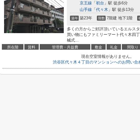
京王線
「
初台
」駅 徒歩6分
山手線
「
代々木
」駅 徒歩13分
築23年
7階建 地下1階
築年
階数
多くの方からご好評頂いているエルスタ
買い物にもファミリーマート代々木四丁目
械式...
所在階
賃料
管理費・共益費
敷金
礼金
間取り
現在空室情報がありません。
渋谷区代々木４丁目のマンションへのお問い合