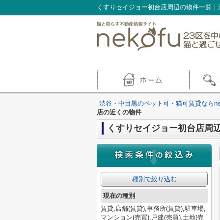
渋谷・中目黒のペット可・猫可賃貸ならnek
店の近くの物件
くすりセイジョー初台店周
種別で絞り込む
現在の種別
賃貸,店舗(賃貸),事務所(賃貸),駐車場,
マンション(売買),戸建(売買),土地(売