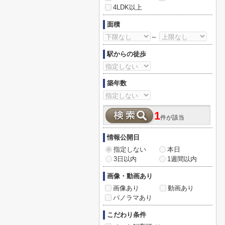
4LDK以上
面積
～
駅からの徒歩
築年数
1
件が該当
情報公開日
指定しない
本日
3日以内
1週間以内
画像・動画あり
画像あり
動画あり
パノラマあり
こだわり条件