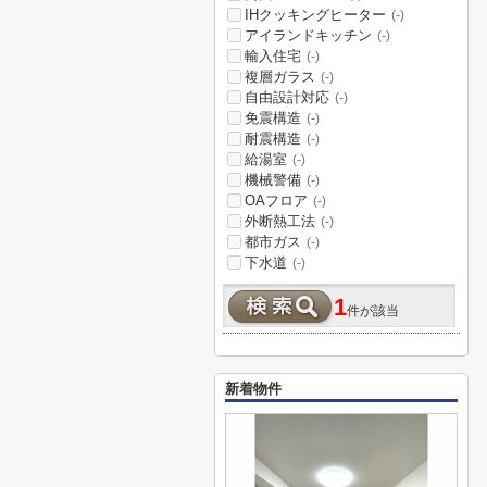
IHクッキングヒーター
(-)
アイランドキッチン
(-)
輸入住宅
(-)
複層ガラス
(-)
自由設計対応
(-)
免震構造
(-)
耐震構造
(-)
給湯室
(-)
機械警備
(-)
OAフロア
(-)
外断熱工法
(-)
都市ガス
(-)
下水道
(-)
1
件が該当
新着物件