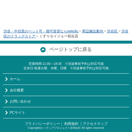
渋谷・中目黒のペット可・猫可賃貸ならnekofu
>
周辺施設案内
>
渋谷区
>
渋谷
区のドラッグストア
>
くすりセイジョー初台店
ページトップに戻る
営業時間:11:00～18:30 ※別途事前予約は対応可能
定休日:毎週火曜、水曜、日曜 ※別途事前予約は対応可能
ホーム
会社概要
お問い合わせ
PCサイト
プライバシーポリシー
利用規約
｜アクセスマップ
｜
Copyright(c) ミナシアプロジェクト合同会社 All rights reserved.