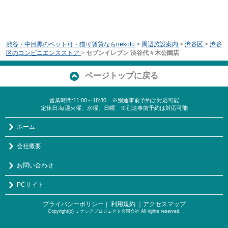
渋谷・中目黒のペット可・猫可賃貸ならnekofu
>
周辺施設案内
>
渋谷区
>
渋谷
区のコンビニエンスストア
>
セブンイレブン 渋谷代々木公園店
ページトップに戻る
営業時間:11:00～18:30 ※別途事前予約は対応可能
定休日:毎週火曜、水曜、日曜 ※別途事前予約は対応可能
ホーム
会社概要
お問い合わせ
PCサイト
プライバシーポリシー
利用規約
｜アクセスマップ
｜
Copyright(c) ミナシアプロジェクト合同会社 All rights reserved.