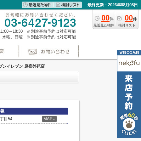
最終更新：2026年08月08日
00
00
件
件
最近見た物件
検討リスト
1:00～18:30 ※別途事前予約は対応可能
、水曜、日曜 ※別途事前予約は対応可能
ブンイレブン 原宿外苑店
情報
丁目54
MAP
▼