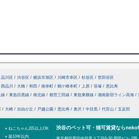
品川区
/
渋谷区
/
横浜市旭区
/
川崎市幸区
/
杉並区
/
世田谷区
西品川
/
大橋
/
和田
/
南幸町
/
鶴ケ峰本町
/
上原
/
笹塚
/
恵比寿
上線
/
東急目黒線
/
南北線
/
都営三田線
/
東急東横線
/
湘南新宿ライン高海
/
塚
/
大崎
/
自由が丘
/
戸越公園
/
恵比寿
/
奥沢
/
中目黒
/
代官山
/
五反田
渋谷のペット可・猫可賃貸ならnekof
ねこちゃん2匹以上OK
築10年以内
東京都目黒区中目黒３丁目6-30 岡田ビル 1階