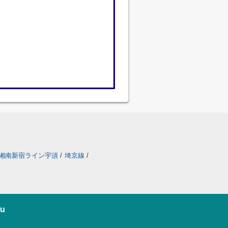
湘南新宿ライン宇須
/
埼京線
/
u