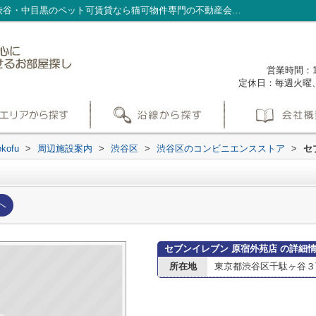
セブンイレブン 原宿外苑店 情報ページ｜渋谷・中目黒のペット可賃貸なら猫可物件専門の不動産会社nekofu
営業時間：1
定休日：毎週火曜
ofu
>
周辺施設案内
>
渋谷区
>
渋谷区のコンビニエンスストア
>
セ
へ
セブンイレブン 原宿外苑店 の詳細
所在地
東京都渋谷区千駄ヶ谷３