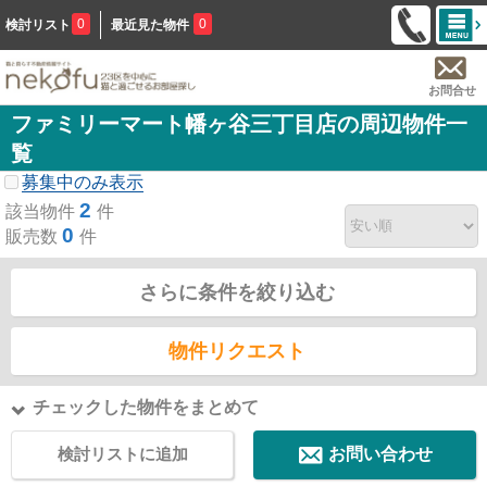
0
0
検討リスト
最近見た物件
お問合せ
ファミリーマート幡ヶ谷三丁目店の周辺物件一
覧
募集中のみ表示
2
該当物件
件
0
販売数
件
さらに条件を絞り込む
物件リクエスト
チェックした物件をまとめて
検討リストに追加
お問い合わせ