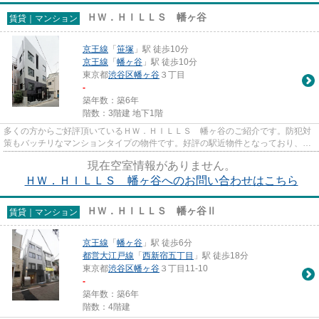
ＨＷ．ＨＩＬＬＳ 幡ヶ谷
賃貸｜マンション
京王線
「
笹塚
」駅 徒歩10分
京王線
「
幡ヶ谷
」駅 徒歩10分
東京都
渋谷区
幡ヶ谷
３丁目
-
築年数：築6年
階数：3階建 地下1階
多くの方からご好評頂いているＨＷ．ＨＩＬＬＳ 幡ヶ谷のご紹介です。防犯対
策もバッチリなマンションタイプの物件です。好評の駅近物件となっており、駅
より徒歩10分に立地していま...
現在空室情報がありません。
ＨＷ．ＨＩＬＬＳ 幡ヶ谷へのお問い合わせはこちら
ＨＷ．ＨＩＬＬＳ 幡ヶ谷Ⅱ
賃貸｜マンション
京王線
「
幡ヶ谷
」駅 徒歩6分
都営大江戸線
「
西新宿五丁目
」駅 徒歩18分
東京都
渋谷区
幡ヶ谷
３丁目11-10
-
築年数：築6年
階数：4階建