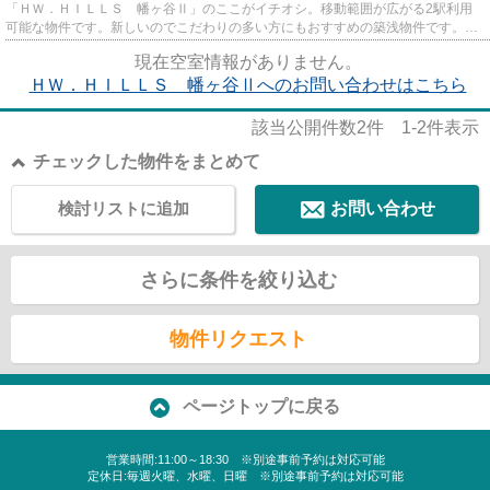
「ＨＷ．ＨＩＬＬＳ 幡ヶ谷Ⅱ」のここがイチオシ。移動範囲が広がる2駅利用
可能な物件です。新しいのでこだわりの多い方にもおすすめの築浅物件です。防
犯対策もバッチリなマンション...
現在空室情報がありません。
ＨＷ．ＨＩＬＬＳ 幡ヶ谷Ⅱへのお問い合わせはこちら
該当公開件数
2
件
1-2
件表示
チェックした物件をまとめて
検討リストに追加
お問い合わせ
さらに条件を絞り込む
物件リクエスト
ページトップに戻る
営業時間:11:00～18:30 ※別途事前予約は対応可能
定休日:毎週火曜、水曜、日曜 ※別途事前予約は対応可能