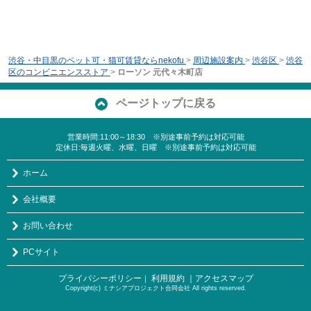
渋谷・中目黒のペット可・猫可賃貸ならnekofu
>
周辺施設案内
>
渋谷区
>
渋谷
区のコンビニエンスストア
>
ローソン 元代々木町店
ページトップに戻る
営業時間:11:00～18:30 ※別途事前予約は対応可能
定休日:毎週火曜、水曜、日曜 ※別途事前予約は対応可能
ホーム
会社概要
お問い合わせ
PCサイト
プライバシーポリシー
利用規約
｜アクセスマップ
｜
Copyright(c) ミナシアプロジェクト合同会社 All rights reserved.