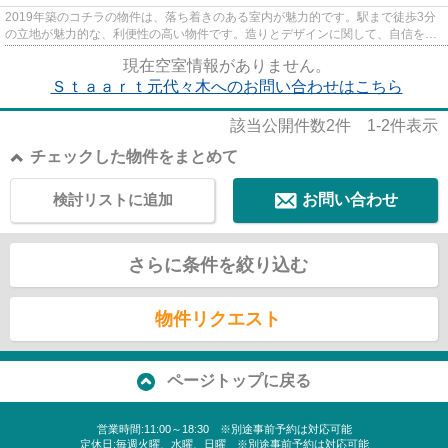
2019年築のコチラの物件は、落ち着きのある室内が魅力的です。駅まで徒歩3分
の立地が魅力的な、利便性の高い物件です。造りとデザインに関して、自信をも
って情報を提供できるマンショ...
現在空室情報がありません。
Ｓｔａａｒｔ元代々木へのお問い合わせはこちら
該当公開件数
2
件
1-2
件表示
チェックした物件をまとめて
検討リストに追加
お問い合わせ
さらに条件を絞り込む
物件リクエスト
ページトップに戻る
営業時間:11:00～18:30 ※別途事前予約は対応可能
定休日:毎週火曜、水曜、日曜 ※別途事前予約は対応可能