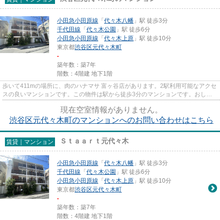
小田急小田原線
「
代々木八幡
」駅 徒歩3分
千代田線
「
代々木公園
」駅 徒歩6分
小田急小田原線
「
代々木上原
」駅 徒歩10分
東京都
渋谷区
元代々木町
-
築年数：築7年
階数：4階建 地下1階
歩いて411mの場所に、肉のハナマサ 富ヶ谷店があります。2駅利用可能なアクセ
スの良いマンションです。この物件は駅から徒歩3分のマンションです。おしゃ
れが気になる方でもきっと満足...
現在空室情報がありません。
渋谷区元代々木町のマンションへのお問い合わせはこちら
Ｓｔａａｒｔ元代々木
賃貸｜マンション
小田急小田原線
「
代々木八幡
」駅 徒歩3分
千代田線
「
代々木公園
」駅 徒歩6分
小田急小田原線
「
代々木上原
」駅 徒歩10分
東京都
渋谷区
元代々木町
-
築年数：築7年
階数：4階建 地下1階