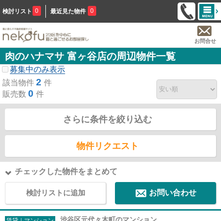
0
0
検討リスト
最近見た物件
お問合せ
肉のハナマサ 富ヶ谷店の周辺物件一覧
募集中のみ表示
2
該当物件
件
0
販売数
件
さらに条件を絞り込む
物件リクエスト
チェックした物件をまとめて
検討リストに追加
お問い合わせ
渋谷区元代々木町のマンション
賃貸｜マンション