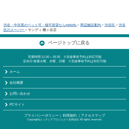
渋谷・中目黒のペット可・猫可賃貸ならnekofu
>
周辺施設案内
>
渋谷区
>
渋谷
区のスーパー
>
サンディ 幡ヶ谷店
ページトップに戻る
営業時間:11:00～18:30 ※別途事前予約は対応可能
定休日:毎週火曜、水曜、日曜 ※別途事前予約は対応可能
ホーム
会社概要
お問い合わせ
PCサイト
プライバシーポリシー
利用規約
｜アクセスマップ
｜
Copyright(c) ミナシアプロジェクト合同会社 All rights reserved.