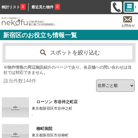
0
0
検討リスト
最近見た物件
お問合せ
新宿区のお役立ち情報一覧
スポットを絞り込む
※物件情報の周辺施設紹介のページであり、各店舗への問い合わせは当
社では対応できません。
該当件数
144
件
ローソン 市谷仲之町店
東京都新宿区市谷仲之町
-
柳町病院
東京都新宿区市谷柳町