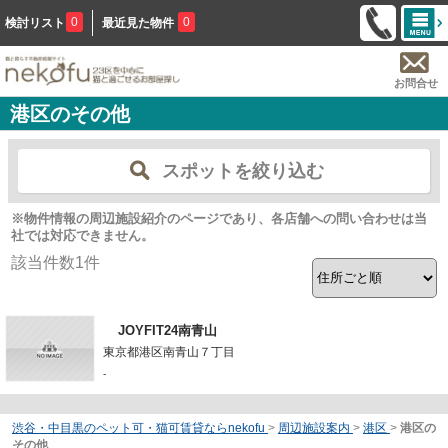
0
0
検討リスト
最近見た物件
お問合せ
港区のその他
スポットを絞り込む
※物件情報の周辺施設紹介のページであり、各店舗への問い合わせは当
社では対応できません。
該当件数
1
件
JOYFIT24南青山
東京都港区南青山７丁目
-
渋谷・中目黒のペット可・猫可賃貸ならnekofu
>
周辺施設案内
>
港区
>
港区の
その他