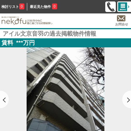
0
0
検討リスト
最近見た物件
お問合せ
アイル文京音羽の過去掲載物件情報
賃料
***
万円