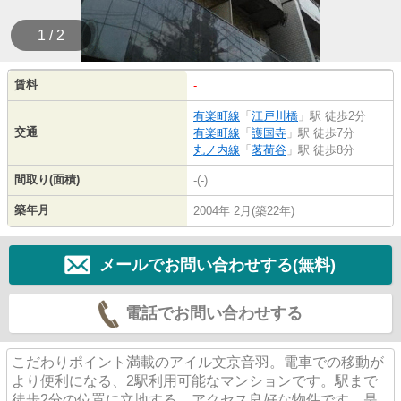
1 / 2
賃料
-
有楽町線
「
江戸川橋
」駅 徒歩2分
交通
有楽町線
「
護国寺
」駅 徒歩7分
丸ノ内線
「
茗荷谷
」駅 徒歩8分
間取り(面積)
-(-)
築年月
2004年 2月(築22年)
メールでお問い合わせする(無料)
電話でお問い合わせする
こだわりポイント満載のアイル文京音羽。電車での移動が
より便利になる、2駅利用可能なマンションです。駅まで
徒歩2分の位置に立地する、アクセス良好な物件です。是