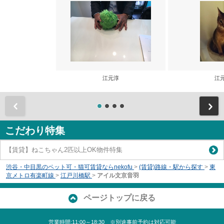
江元淳
江
前
こだわり特集
【賃貸】ねこちゃん2匹以上OK物件特集
渋谷・中目黒のペット可・猫可賃貸ならnekofu
>
(賃貸)路線・駅から探す
>
東
京メトロ有楽町線
>
江戸川橋駅
>
アイル文京音羽
ページトップに戻る
営業時間:11:00～18:30 ※別途事前予約は対応可能