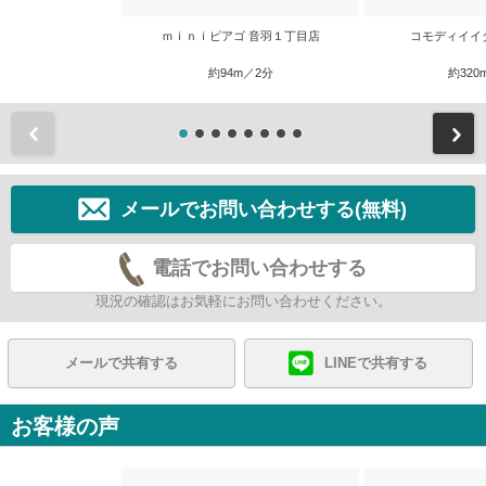
ｍｉｎｉピアゴ 音羽１丁目店
コモディイイ
約94m／2分
約320
前
メールでお問い合わせする(無料)
電話でお問い合わせする
現況の確認はお気軽にお問い合わせください。
メールで共有する
LINEで共有する
お客様の声