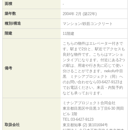
面積
-
築年数
2004年 2月 (築22年)
種別/構造
マンション/鉄筋コンクリート
階建
11階建
こちらの物件はエレベーター付きで
す。駅まで2分と、駅近でアクセスも
良好な物件です。こちらはマンショ
ンタイプになります。付近にある2つ
の駅は、用途や行き先に応じて使い
備考
分けることができます。nekofu中目
黒 ミナシアプロジェクト（同）へ
のお問い合わせなら03-6427-9123ま
でお電話ください。来店・内覧予約
なども承っております。
ミナシアプロジェクト合同会社
東京都目黒区中目黒３丁目6-30 岡田
ビル 1階
TEL:03-6427-9123
取扱会社
東京都知事 (2) 第101694号