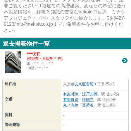
非ご覧ください11階建ての高層建築。あなたの希望に合う
不動産情報を、経験と知識の豊富なnekofu中目黒 ミナシ
アプロジェクト（同）スタッフがご紹介します。03-6427-
9123/info@nekofu.co.jpまでご希望条件をお申し付けくだ
さい。
過去掲載物件一覧
***
万円
(管理費・共益費 ***円)
敷：***｜礼：***
10階 / *** / ***
所在地
東京都
文京区
音羽
１丁目25-13
有楽町線
「
江戸川橋
」駅 徒歩2分
交通
有楽町線
「
護国寺
」駅 徒歩7分
丸ノ内線
「
茗荷谷
」駅 徒歩8分
賃料
-
管理費等
-