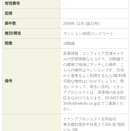
管理費等
-
面積
-
築年数
2004年 12月 (築21年)
種別/構造
マンション/鉄筋コンクリート
階建
10階建
新着情報：コンフォリア芝浦キャナ
ルの空室情報ならコチラ。10階建て
の建物で地域にマッチした物件。こ
ちらの物件はマンションです。日頃
から電車をよく利用するなら2駅利用
備考
可能な物件はいかがでしょうか。明
るいスタッフ、明るい店内。ミナシ
アプロジェクトは、清潔感のある対
応を心がけております。03-6427-912
3/info@nekofu.co.jpまでご連絡くだ
さい。
ミナシアプロジェクト合同会社
東京都目黒区中目黒３丁目6-30 岡田
ビル 1階