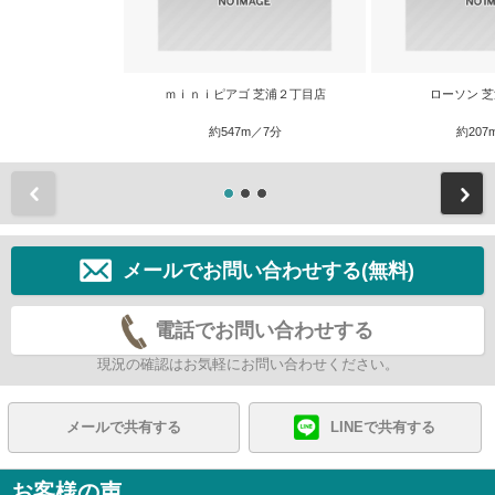
ｍｉｎｉピアゴ 芝浦２丁目店
ローソン 
約547m／7分
約207
前
メールでお問い合わせする(無料)
電話でお問い合わせする
現況の確認はお気軽にお問い合わせください。
メールで共有する
LINEで共有する
お客様の声