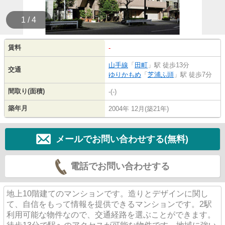
1 / 4
賃料
-
山手線
「
田町
」駅 徒歩13分
交通
ゆりかもめ
「
芝浦ふ頭
」駅 徒歩7分
間取り(面積)
-(-)
築年月
2004年 12月(築21年)
メールでお問い合わせする(無料)
電話でお問い合わせする
地上10階建てのマンションです。造りとデザインに関し
て、自信をもって情報を提供できるマンションです。2駅
利用可能な物件なので、交通経路を選ぶことができます。