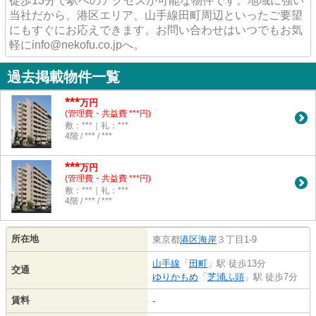
徒歩13分で駅へのアクセスが可能な物件です。地域に強い
当社だから、港区エリア、山手線田町周辺といったご要望
にもすぐにお応えできます。お問い合わせはいつでもお気
軽にinfo@nekofu.co.jpへ。
過去掲載物件一覧
***
万円
(管理費・共益費 ***円)
敷：***｜礼：***
4階 / *** / ***
***
万円
(管理費・共益費 ***円)
敷：***｜礼：***
4階 / *** / ***
所在地
東京都
港区
海岸
３丁目1-9
山手線
「
田町
」駅 徒歩13分
交通
ゆりかもめ
「
芝浦ふ頭
」駅 徒歩7分
賃料
-