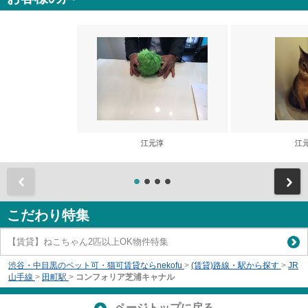
江元淳
江
前
こだわり特集
【賃貸】ねこちゃん2匹以上OK物件特集
渋谷・中目黒のペット可・猫可賃貸ならnekofu
>
(賃貸)路線・駅から探す
>
JR
山手線
>
田町駅
>
コンフォリア芝浦キャナル
ページトップに戻る