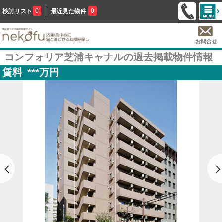
0
0
検討リスト
最近見た物件
お問合せ
コンフォリア芝浦キャナルの過去掲載物件情報
賃料
***
万円