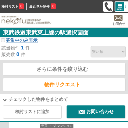
0
0
検討リスト
最近見た物件
お問合せ
東武鉄道東武東上線の駅選択画面
募集中のみ表示
1
該当物件
件
0
販売数
件
さらに条件を絞り込む
物件リクエスト
チェックした物件をまとめて
検討リストに追加
お問い合わせ
売買｜中古マンション