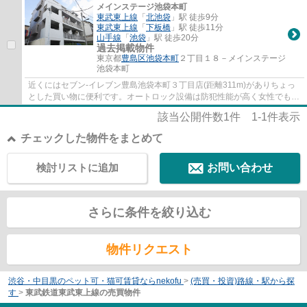
メインステージ池袋本町
東武東上線
「
北池袋
」駅 徒歩9分
東武東上線
「
下板橋
」駅 徒歩11分
山手線
「
池袋
」駅 徒歩20分
過去掲載物件
東京都
豊島区
池袋本町
２丁目１８－メインステージ
池袋本町
近くにはセブン-イレブン豊島池袋本町３丁目店(距離311m)がありちょっ
とした買い物に便利です。オートロック設備は防犯性能が高く女性でも安
心して生活ができます。周辺に駅が2駅ある...
該当公開件数
1
件
1-1
件表示
チェックした物件をまとめて
検討リストに追加
お問い合わせ
さらに条件を絞り込む
物件リクエスト
渋谷・中目黒のペット可・猫可賃貸ならnekofu
>
(売買・投資)路線・駅から探
す
>
東武鉄道東武東上線の売買物件