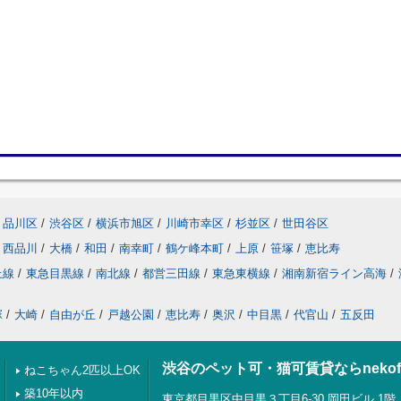
品川区
/
渋谷区
/
横浜市旭区
/
川崎市幸区
/
杉並区
/
世田谷区
西品川
/
大橋
/
和田
/
南幸町
/
鶴ケ峰本町
/
上原
/
笹塚
/
恵比寿
上線
/
東急目黒線
/
南北線
/
都営三田線
/
東急東横線
/
湘南新宿ライン高海
/
塚
/
大崎
/
自由が丘
/
戸越公園
/
恵比寿
/
奥沢
/
中目黒
/
代官山
/
五反田
渋谷のペット可・猫可賃貸ならnekof
ねこちゃん2匹以上OK
築10年以内
東京都目黒区中目黒３丁目6-30 岡田ビル 1階