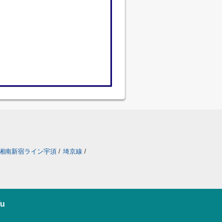
湘南新宿ライン宇須
/
埼京線
/
u