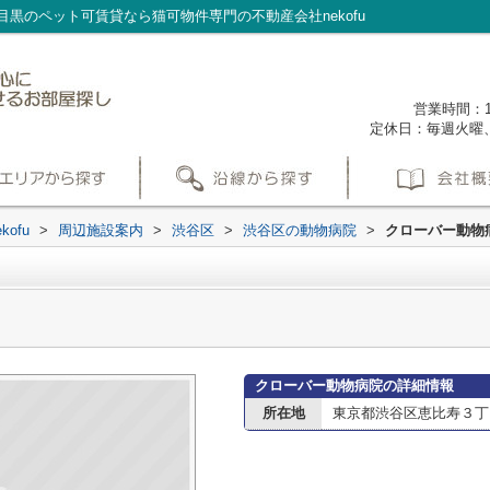
黒のペット可賃貸なら猫可物件専門の不動産会社nekofu
営業時間：1
定休日：毎週火曜
ofu
>
周辺施設案内
>
渋谷区
>
渋谷区の動物病院
>
クローバー動物
クローバー動物病院の詳細情報
所在地
東京都渋谷区恵比寿３丁