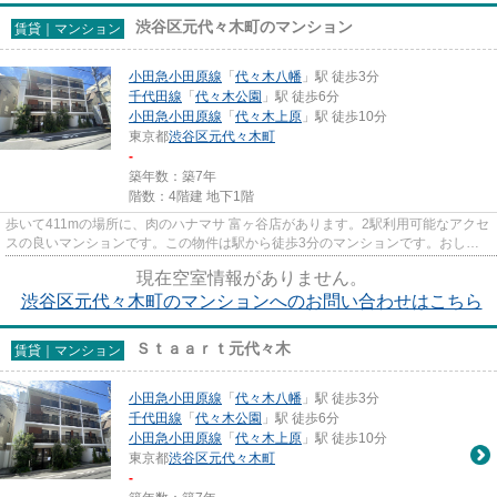
渋谷区元代々木町のマンション
賃貸｜マンション
小田急小田原線
「
代々木八幡
」駅 徒歩3分
千代田線
「
代々木公園
」駅 徒歩6分
小田急小田原線
「
代々木上原
」駅 徒歩10分
東京都
渋谷区
元代々木町
-
築年数：築7年
階数：4階建 地下1階
歩いて411mの場所に、肉のハナマサ 富ヶ谷店があります。2駅利用可能なアクセ
スの良いマンションです。この物件は駅から徒歩3分のマンションです。おしゃ
れが気になる方でもきっと満足...
現在空室情報がありません。
渋谷区元代々木町のマンションへのお問い合わせはこちら
Ｓｔａａｒｔ元代々木
賃貸｜マンション
小田急小田原線
「
代々木八幡
」駅 徒歩3分
千代田線
「
代々木公園
」駅 徒歩6分
小田急小田原線
「
代々木上原
」駅 徒歩10分
東京都
渋谷区
元代々木町
-