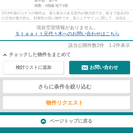
築年数：築7年
階数：4階建 地下1階
2019年築のコチラの物件は、落ち着きのある室内が魅力的です。駅まで徒歩3分
の立地が魅力的な、利便性の高い物件です。造りとデザインに関して、自信をも
って情報を提供できるマンショ...
現在空室情報がありません。
Ｓｔａａｒｔ元代々木へのお問い合わせはこちら
該当公開件数
2
件
1-2
件表示
チェックした物件をまとめて
検討リストに追加
お問い合わせ
さらに条件を絞り込む
物件リクエスト
ページトップに戻る