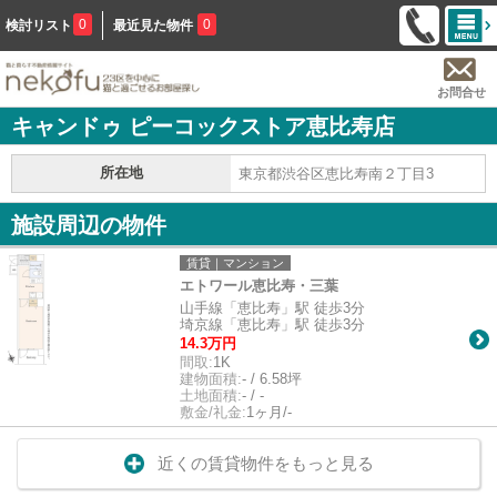
0
0
検討リスト
最近見た物件
お問合せ
キャンドゥ ピーコックストア恵比寿店
所在地
東京都渋谷区恵比寿南２丁目3
施設周辺の物件
賃貸｜マンション
エトワール恵比寿・三葉
山手線「恵比寿」駅 徒歩3分
埼京線「恵比寿」駅 徒歩3分
14.3万円
間取:
1K
建物面積:
- / 6.58坪
土地面積:
- / -
敷金/礼金:
1ヶ月/-
近くの賃貸物件をもっと見る