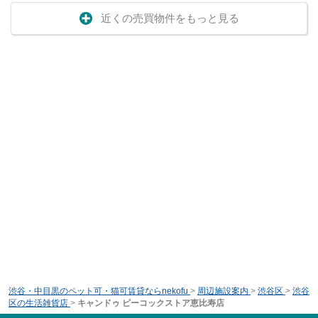
近くの売買物件をもっと見る
渋谷・中目黒のペット可・猫可賃貸ならnekofu
>
周辺施設案内
>
渋谷区
>
渋谷
区の生活雑貨店
>
キャンドゥ ピーコックストア恵比寿店