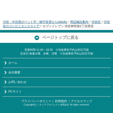
渋谷・中目黒のペット可・猫可賃貸ならnekofu
>
周辺施設案内
>
渋谷区
>
渋谷
区のコンビニエンスストア
>
セブンイレブン 渋谷神宮前2丁目西店
ページトップに戻る
営業時間:11:00～18:30 ※別途事前予約は対応可能
定休日:毎週火曜、水曜、日曜 ※別途事前予約は対応可能
ホーム
会社概要
お問い合わせ
PCサイト
プライバシーポリシー
利用規約
｜アクセスマップ
｜
Copyright(c) ミナシアプロジェクト合同会社 All rights reserved.