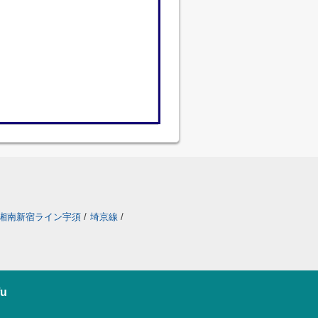
湘南新宿ライン宇須
/
埼京線
/
u