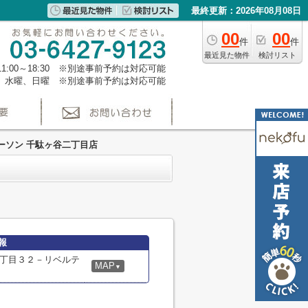
最終更新：2026年08月08日
00
00
件
件
最近見た物件
検討リスト
1:00～18:30 ※別途事前予約は対応可能
、水曜、日曜 ※別途事前予約は対応可能
ーソン 千駄ヶ谷二丁目店
報
丁目３２－リベルテ
MAP
▼