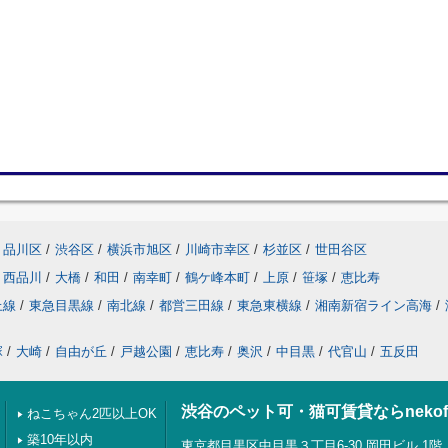
品川区
/
渋谷区
/
横浜市旭区
/
川崎市幸区
/
杉並区
/
世田谷区
西品川
/
大橋
/
和田
/
南幸町
/
鶴ケ峰本町
/
上原
/
笹塚
/
恵比寿
上線
/
東急目黒線
/
南北線
/
都営三田線
/
東急東横線
/
湘南新宿ライン高海
/
塚
/
大崎
/
自由が丘
/
戸越公園
/
恵比寿
/
奥沢
/
中目黒
/
代官山
/
五反田
渋谷のペット可・猫可賃貸ならnekof
ねこちゃん2匹以上OK
築10年以内
東京都目黒区中目黒３丁目6-30 岡田ビル 1階