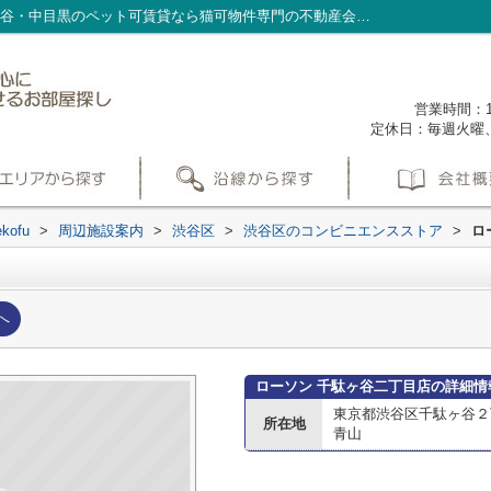
ローソン 千駄ヶ谷二丁目店情報ページ｜渋谷・中目黒のペット可賃貸なら猫可物件専門の不動産会社nekofu
営業時間：1
定休日：毎週火曜
ofu
>
周辺施設案内
>
渋谷区
>
渋谷区のコンビニエンスストア
>
ロ
へ
ローソン 千駄ヶ谷二丁目店の詳細情
東京都渋谷区千駄ヶ谷２
所在地
青山