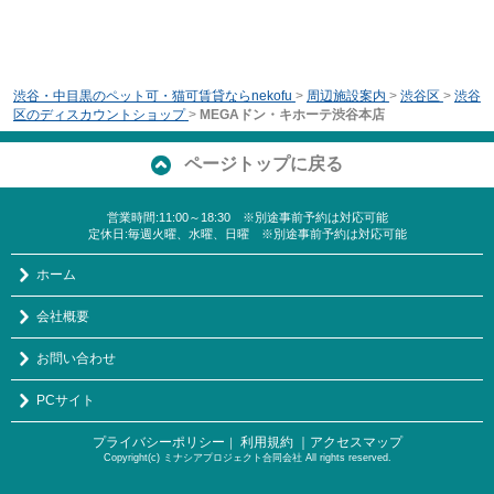
渋谷・中目黒のペット可・猫可賃貸ならnekofu
>
周辺施設案内
>
渋谷区
>
渋谷
区のディスカウントショップ
>
MEGAドン・キホーテ渋谷本店
ページトップに戻る
営業時間:11:00～18:30 ※別途事前予約は対応可能
定休日:毎週火曜、水曜、日曜 ※別途事前予約は対応可能
ホーム
会社概要
お問い合わせ
PCサイト
プライバシーポリシー
利用規約
｜アクセスマップ
｜
Copyright(c) ミナシアプロジェクト合同会社 All rights reserved.