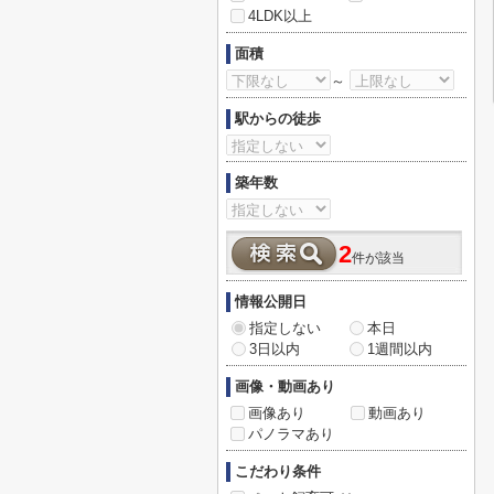
4LDK以上
面積
～
駅からの徒歩
築年数
2
件が該当
情報公開日
指定しない
本日
3日以内
1週間以内
画像・動画あり
画像あり
動画あり
パノラマあり
こだわり条件