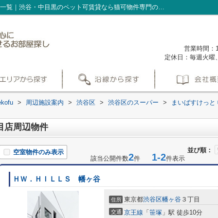
まいばすけっと 幡ヶ谷２丁目店周辺の物件一覧｜渋谷・中目黒のペット可賃貸なら猫可物件専門の不動産会社nekofu
営業時間：1
定休日：毎週火曜
ofu
>
周辺施設案内
>
渋谷区
>
渋谷区のスーパー
>
まいばすけっと
目店周辺物件
並び順：
空室物件のみ表示
2
1-2
該当公開件数
件
件表示
ＨＷ．ＨＩＬＬＳ 幡ヶ谷
東京都
渋谷区
幡ヶ谷
３丁目
住所
交通
京王線
「
笹塚
」駅 徒歩10分