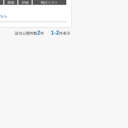
面積
詳細
検討リスト
ちら
2
1-2
該当公開件数
件
件表示