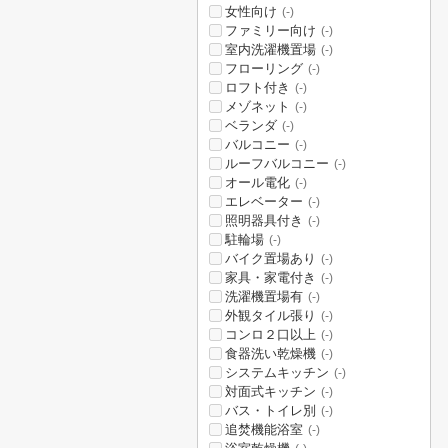
女性向け
(-)
ファミリー向け
(-)
室内洗濯機置場
(-)
フローリング
(-)
ロフト付き
(-)
メゾネット
(-)
ベランダ
(-)
バルコニー
(-)
ルーフバルコニー
(-)
オール電化
(-)
エレベーター
(-)
照明器具付き
(-)
駐輪場
(-)
バイク置場あり
(-)
家具・家電付き
(-)
洗濯機置場有
(-)
外観タイル張り
(-)
コンロ２口以上
(-)
食器洗い乾燥機
(-)
システムキッチン
(-)
対面式キッチン
(-)
バス・トイレ別
(-)
追焚機能浴室
(-)