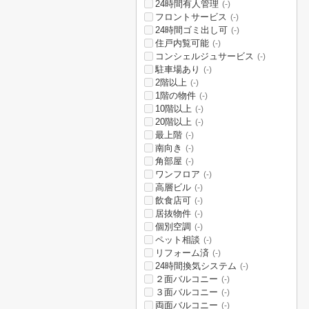
24時間有人管理
(-)
フロントサービス
(-)
24時間ゴミ出し可
(-)
住戸内覧可能
(-)
コンシェルジュサービス
(-)
駐車場あり
(-)
2階以上
(-)
1階の物件
(-)
10階以上
(-)
20階以上
(-)
最上階
(-)
南向き
(-)
角部屋
(-)
ワンフロア
(-)
高層ビル
(-)
飲食店可
(-)
居抜物件
(-)
個別空調
(-)
ペット相談
(-)
リフォーム済
(-)
24時間換気システム
(-)
２面バルコニー
(-)
３面バルコニー
(-)
両面バルコニー
(-)