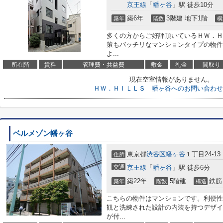
京王線
「
幡ヶ谷
」駅 徒歩10分
築6年
3階建 地下1階
築年
階数
構
多くの方からご好評頂いているＨＷ．Ｈ
策もバッチリなマンションタイプの物件
よ...
所在階
賃料
管理費・共益費
敷金
礼金
間取り
現在空室情報がありません。
ＨＷ．ＨＩＬＬＳ 幡ヶ谷へのお問い合わせ
ベルメゾン幡ヶ谷
東京都
渋谷区
幡ヶ谷
１丁目24-13
住所
交通
京王線
「
幡ヶ谷
」駅 徒歩6分
築22年
5階建
鉄筋
築年
階数
構造
こちらの物件はマンションです。利便性
観と洗練された設計の内装を持つデザイ
が付...