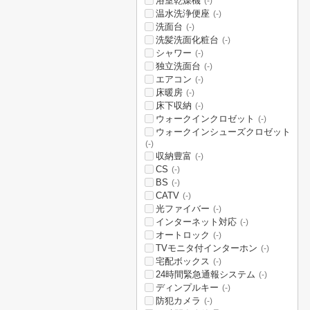
浴室乾燥機
(-)
温水洗浄便座
(-)
洗面台
(-)
洗髪洗面化粧台
(-)
シャワー
(-)
独立洗面台
(-)
エアコン
(-)
床暖房
(-)
床下収納
(-)
ウォークインクロゼット
(-)
ウォークインシューズクロゼット
(-)
収納豊富
(-)
CS
(-)
BS
(-)
CATV
(-)
光ファイバー
(-)
インターネット対応
(-)
オートロック
(-)
TVモニタ付インターホン
(-)
宅配ボックス
(-)
24時間緊急通報システム
(-)
ディンプルキー
(-)
防犯カメラ
(-)