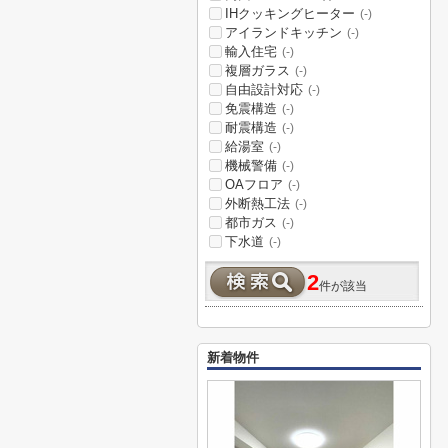
IHクッキングヒーター
(-)
アイランドキッチン
(-)
輸入住宅
(-)
複層ガラス
(-)
自由設計対応
(-)
免震構造
(-)
耐震構造
(-)
給湯室
(-)
機械警備
(-)
OAフロア
(-)
外断熱工法
(-)
都市ガス
(-)
下水道
(-)
2
件が該当
新着物件