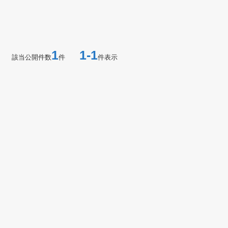
1
1-1
該当公開件数
件
件表示