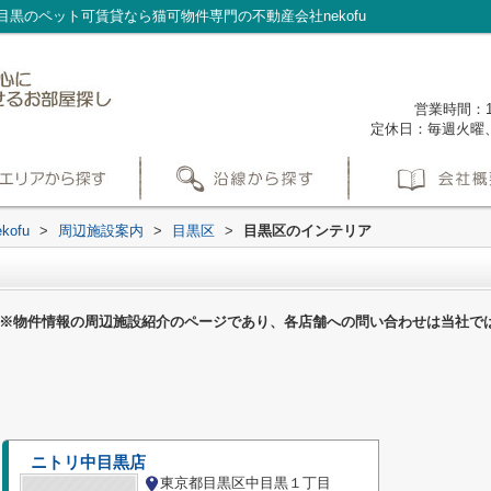
黒のペット可賃貸なら猫可物件専門の不動産会社nekofu
営業時間：1
定休日：毎週火曜
ofu
>
周辺施設案内
>
目黒区
>
目黒区のインテリア
※物件情報の周辺施設紹介のページであり、各店舗への問い合わせは当社で
ニトリ中目黒店
東京都目黒区中目黒１丁目