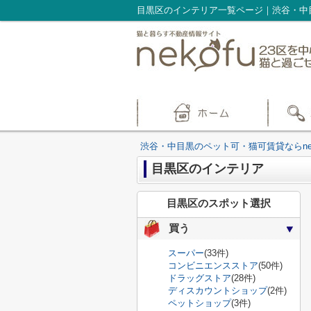
目黒区のインテリア一覧ページ｜渋谷・中目
渋谷・中目黒のペット可・猫可賃貸ならnek
目黒区のインテリア
目黒区のスポット選択
買う
スーパー
(33件)
コンビニエンスストア
(50件)
ドラッグストア
(28件)
ディスカウントショップ
(2件)
ペットショップ
(3件)