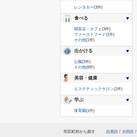
レンタカー
(3件)
食べる
喫茶店・カフェ
(3件)
ファーストフード
(1件)
その他
(1件)
出かける
公園
(3件)
その他
(8件)
美容・健康
エステティックサロン
(1件)
学ぶ
保育園
(1件)
市区町村から探す
目黒区
/
大田区
/