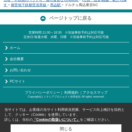
渋谷・中目黒のペット可・猫可賃貸ならnekofu
>
(売買・投資)路線・駅から探
す
>
都営地下鉄都営浅草線
>
馬込駅
>
ドルチェ馬込東京NC
ページトップに戻る
営業時間:11:00～18:30 ※別途事前予約は対応可能
定休日:毎週火曜、水曜、日曜 ※別途事前予約は対応可能
ホーム
会社概要
お問い合わせ
PCサイト
プライバシーポリシー
利用規約
｜アクセスマップ
｜
Copyright(c) ミナシアプロジェクト合同会社 All rights reserved.
当サイトでは、お客様の当サイト利用状況把握、サービス向上検討を目的と
して、クッキー（Cookie）を使用しています。
詳しくは、当社の
「Cookieの取扱いについて」
をご確認ください。
閉じる