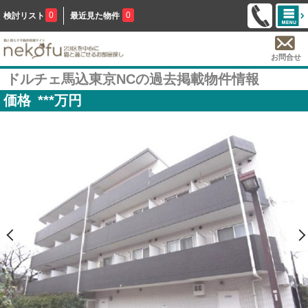
0
0
検討リスト
最近見た物件
お問合せ
ドルチェ馬込東京NCの過去掲載物件情報
価格
***
万円