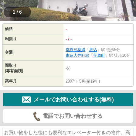
1 / 6
価格
-
利回り
- / -
都営浅草線
「
馬込
」駅 徒歩5分
交通
東急大井町線
「
荏原町
」駅 徒歩16分
間取り
-(-)
(専有面積)
築年月
2007年 5月(築19年)
メールでお問い合わせする(無料)
電話でお問い合わせする
お買い物をした後にも便利なエレベーター付きの物件。高