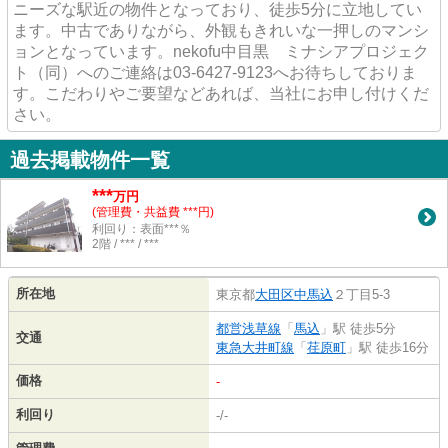
ニーズな駅近の物件となっており、徒歩5分に立地してい
ます。中古でありながら、外観もきれいな一押しのマンシ
ョンとなっています。nekofu中目黒 ミナシアプロジェク
ト（同）へのご連絡は03-6427-9123へお待ちしておりま
す。こだわりやご要望などあれば、当社にお申し付けくだ
さい。
過去掲載物件一覧
***
万円
(管理費・共益費 ***円)
利回り：表面***％
2階 / *** / ***
所在地
東京都
大田区
中馬込
２丁目5-3
都営浅草線
「
馬込
」駅 徒歩5分
交通
東急大井町線
「
荏原町
」駅 徒歩16分
価格
-
利回り
-/-