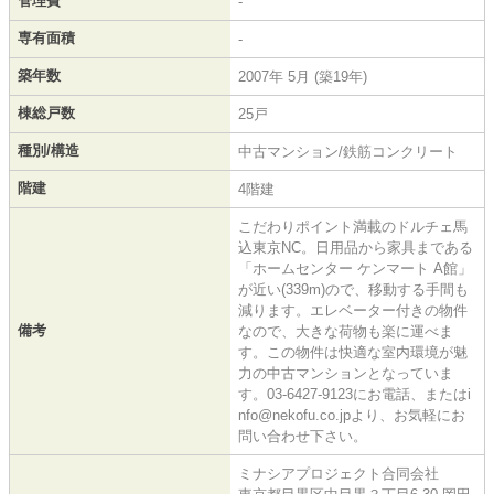
管理費
-
専有面積
-
築年数
2007年 5月 (築19年)
棟総戸数
25戸
種別/構造
中古マンション/鉄筋コンクリート
階建
4階建
こだわりポイント満載のドルチェ馬
込東京NC。日用品から家具まである
「ホームセンター ケンマート A館」
が近い(339m)ので、移動する手間も
減ります。エレベーター付きの物件
備考
なので、大きな荷物も楽に運べま
す。この物件は快適な室内環境が魅
力の中古マンションとなっていま
す。03-6427-9123にお電話、またはi
nfo@nekofu.co.jpより、お気軽にお
問い合わせ下さい。
ミナシアプロジェクト合同会社