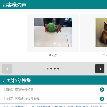
お客様の声
江元淳
江
前
こだわり特集
【売買】空室物件特集
【売買】投資向け物件特集