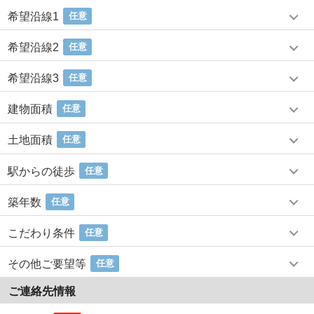
希望沿線1
任意
希望沿線2
任意
希望沿線3
任意
建物面積
任意
土地面積
任意
駅からの徒歩
任意
築年数
任意
こだわり条件
任意
その他ご要望等
任意
ご連絡先情報