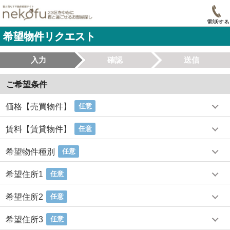
電話する
希望物件リクエスト
入力
確認
送信
ご希望条件
価格【売買物件】
任意
賃料【賃貸物件】
任意
希望物件種別
任意
希望住所1
任意
希望住所2
任意
希望住所3
任意