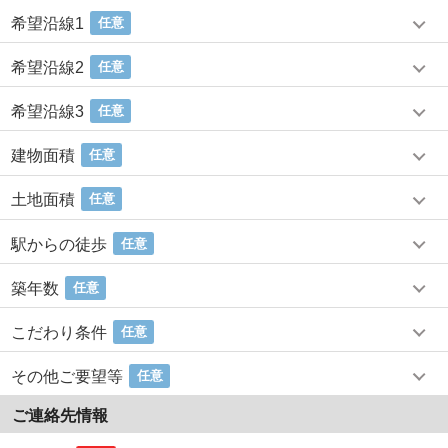
希望沿線1
任意
希望沿線2
任意
希望沿線3
任意
建物面積
任意
土地面積
任意
駅からの徒歩
任意
築年数
任意
こだわり条件
任意
その他ご要望等
任意
ご連絡先情報