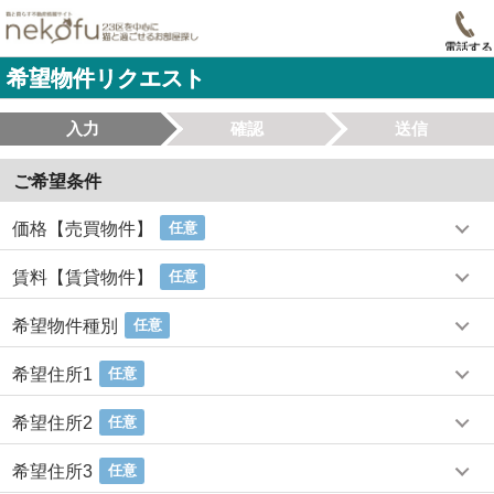
電話する
希望物件リクエスト
入力
確認
送信
ご希望条件
価格【売買物件】
任意
賃料【賃貸物件】
任意
希望物件種別
任意
希望住所1
任意
希望住所2
任意
希望住所3
任意