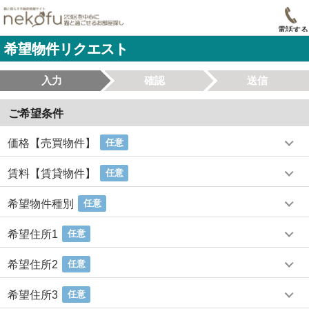
電話する
希望物件リクエスト
入力
確認
送信
ご希望条件
価格【売買物件】
任意
賃料【賃貸物件】
任意
希望物件種別
任意
希望住所1
任意
希望住所2
任意
希望住所3
任意