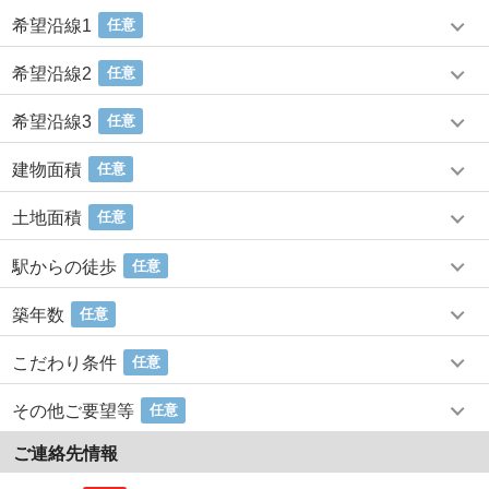
希望沿線1
任意
希望沿線2
任意
希望沿線3
任意
建物面積
任意
土地面積
任意
駅からの徒歩
任意
築年数
任意
こだわり条件
任意
その他ご要望等
任意
ご連絡先情報