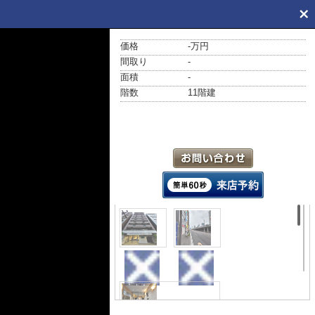
価格
-万円
間取り
-
面積
-
階数
11階建
外観
周辺