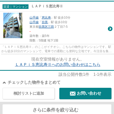
ＬＡＰｉＳ恵比寿Ⅱ
賃貸｜マンション
山手線
「
恵比寿
」駅 徒歩10分
山手線
「
目黒
」駅 徒歩10分
東京都
目黒区
三田
２丁目7-5
-
築年数：築5年
階数：5階建 地下1階
「ＬＡＰｉＳ恵比寿Ⅱ」のここがイチオシ。こちらの物件はマンションです。駅
から徒歩10分のマンションで、電車での通勤にも便利な立地です。今注目を集め
ているマンションが、こういっ...
現在空室情報がありません。
ＬＡＰｉＳ恵比寿Ⅱへのお問い合わせはこちら
該当公開件数
1
件
1-1
件表示
チェックした物件をまとめて
検討リストに追加
お問い合わせ
さらに条件を絞り込む