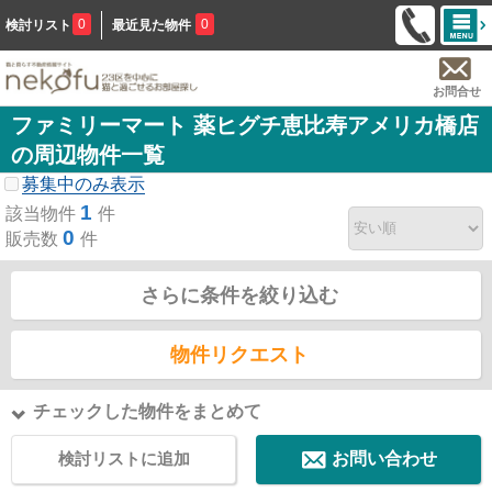
0
0
検討リスト
最近見た物件
お問合せ
ファミリーマート 薬ヒグチ恵比寿アメリカ橋店
の周辺物件一覧
募集中のみ表示
1
該当物件
件
0
販売数
件
さらに条件を絞り込む
物件リクエスト
チェックした物件をまとめて
検討リストに追加
お問い合わせ